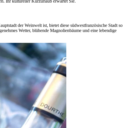
 Ihr kultureller Kurzurlaub erwartet Sie.
tstadt der Weinwelt ist, bietet diese südwestfranzösische Stadt so
e angenehmes Wetter, blühende Magnolienbäume und eine lebendige