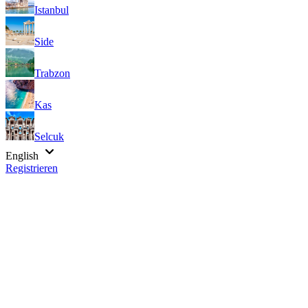
Istanbul
Side
Trabzon
Kas
Selcuk
English
Registrieren