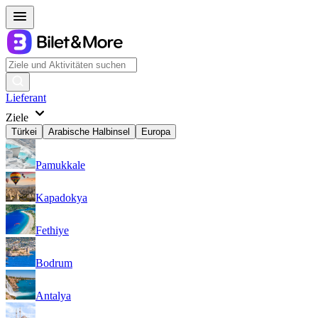
Lieferant
Ziele
Türkei
Arabische Halbinsel
Europa
Pamukkale
Kapadokya
Fethiye
Bodrum
Antalya