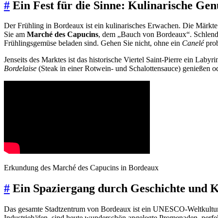
#
Ein Fest für die Sinne: Kulinarische Gen
Der Frühling in Bordeaux ist ein kulinarisches Erwachen. Die Märkte
Sie am
Marché des Capucins
, dem „Bauch von Bordeaux“. Schlende
Frühlingsgemüse beladen sind. Gehen Sie nicht, ohne ein
Canelé
prob
Jenseits des Marktes ist das historische Viertel Saint-Pierre ein Lab
Bordelaise
(Steak in einer Rotwein- und Schalottensauce) genießen od
Erkundung des Marché des Capucins in Bordeaux
#
Ein Spaziergang durch Geschichte und K
Das gesamte Stadtzentrum von Bordeaux ist ein UNESCO-Weltkulturerb
Industriehäfen, sind heute wunderschön angelegte Promenaden, perfek