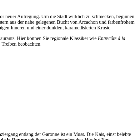
 vor neuer Aufregung. Um die Stadt wirklich zu schmecken, beginnen
ustern aus der nahe gelegenen Bucht von Arcachon und farbenfrohem
migen Inneren und einer dunklen, karamellisierten Kruste.
staurants. Hier können Sie regionale Klassiker wie
Entrecôte à la
s Treiben beobachten.
ergang entlang der Garonne ist ein Muss. Die Kais, einst belebte
 de la Bourse
mit ihrem atemberaubenden
Miroir d'Eau