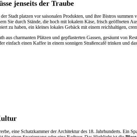
üsse jenseits der Traube
 der Stadt platzen vor saisonalen Produkten, und ihre Bistros summen
rn Sie durch Stände, die hoch mit lokalem Käse, frisch geöffneten A
iert zu haben, ein kleines lokales Gebäck mit einem reichhaltigen, cre
yrinth aus charmanten Plätzen und gepflasterten Gassen, gesäumt von Re
er einfach einen Kaffee in einem sonnigen Straßencafé trinken und da
ultur
e, eine Schatzkammer der Architektur des 18. Jahrhunderts. Ein Spazi
t für einen Spaziergang oder eine Radtour. Das Highlight ist die
Place