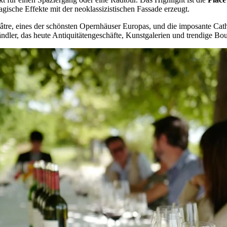
gische Effekte mit der neoklassizistischen Fassade erzeugt.
tre, eines der schönsten Opernhäuser Europas, und die imposante Cat
ändler, das heute Antiquitätengeschäfte, Kunstgalerien und trendige Bo