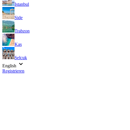
Istanbul
Side
Trabzon
Kas
Selcuk
English
Registrieren