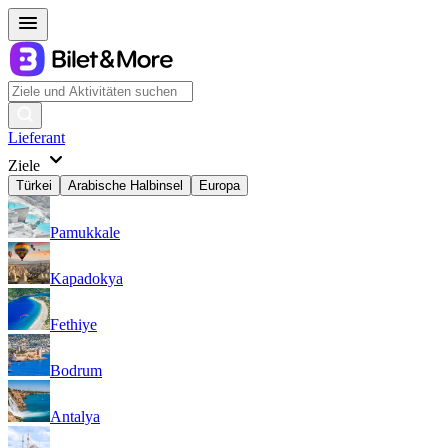
Lieferant
Ziele
Türkei
Arabische Halbinsel
Europa
Pamukkale
Kapadokya
Fethiye
Bodrum
Antalya