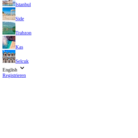
Istanbul
Side
Trabzon
Kas
Selcuk
English
Registrieren