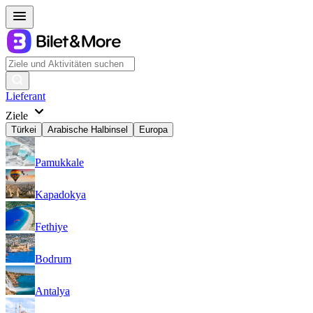
Lieferant
Ziele
Türkei
Arabische Halbinsel
Europa
Pamukkale
Kapadokya
Fethiye
Bodrum
Antalya