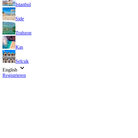
Istanbul
Side
Trabzon
Kas
Selcuk
English
Registrieren