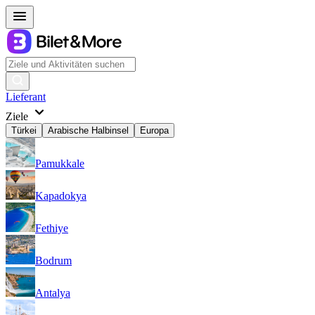
Lieferant
Ziele
Türkei
Arabische Halbinsel
Europa
Pamukkale
Kapadokya
Fethiye
Bodrum
Antalya