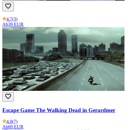
4.7
(3)
Ab
39 EUR
Escape Game The Walking Dead in Gerardmer
4.0
(7)
Ab
69 EUR