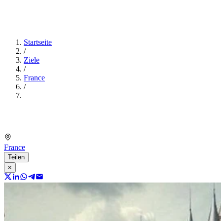
Startseite
/
Ziele
/
France
/
France
Teilen
×