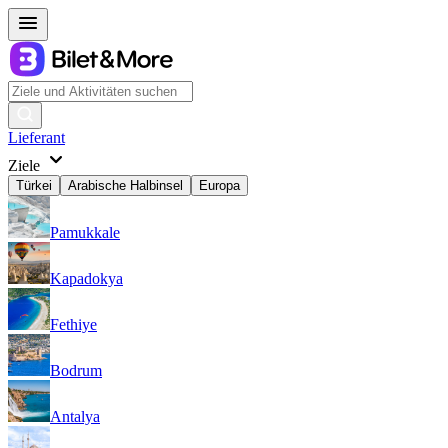
Lieferant
Ziele
Türkei
Arabische Halbinsel
Europa
Pamukkale
Kapadokya
Fethiye
Bodrum
Antalya