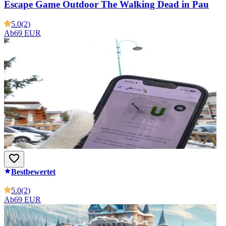
Escape Game Outdoor The Walking Dead in Pau
5.0
(2)
Ab
69 EUR
Bestbewertet
5.0
(2)
Ab
69 EUR