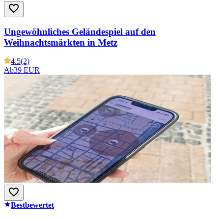
Ungewöhnliches Geländespiel auf den
Weihnachtsmärkten in Metz
4.5
(2)
Ab
39 EUR
Bestbewertet