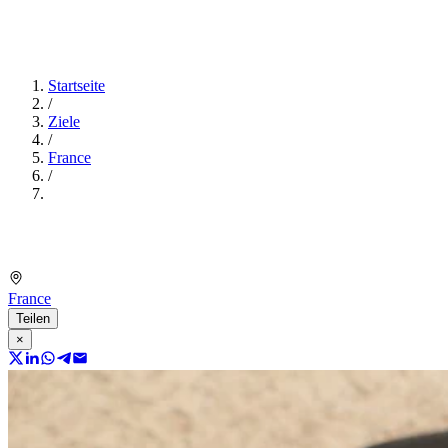
Startseite
/
Ziele
/
France
/
France
Teilen
×