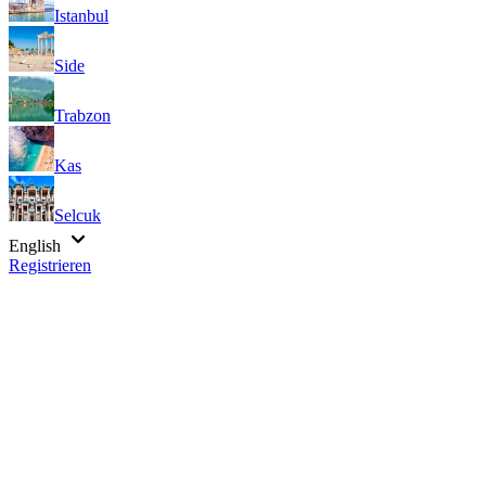
Istanbul
Side
Trabzon
Kas
Selcuk
English
Registrieren