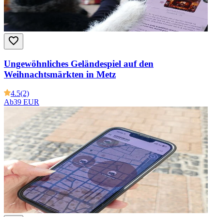
Ungewöhnliches Geländespiel auf den
Weihnachtsmärkten in Metz
4.5
(2)
Ab
39 EUR