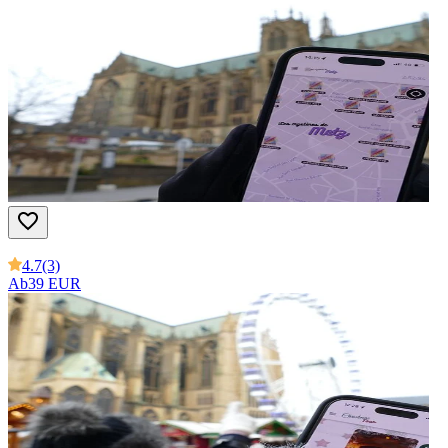
4.7
(3)
Ab
39 EUR