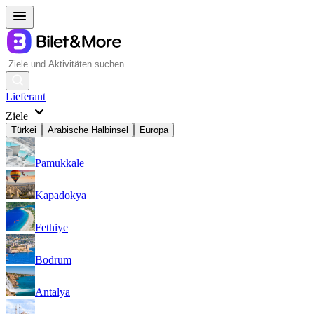
Lieferant
Ziele
Türkei
Arabische Halbinsel
Europa
Pamukkale
Kapadokya
Fethiye
Bodrum
Antalya