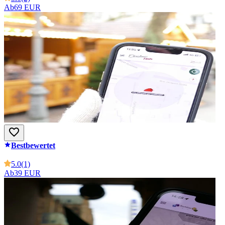
Ab
69 EUR
Bestbewertet
5.0
(1)
Ab
39 EUR