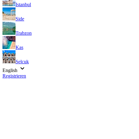
Istanbul
Side
Trabzon
Kas
Selcuk
English
Registrieren