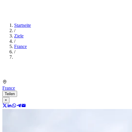
Startseite
/
Ziele
/
France
/
France
Teilen
×