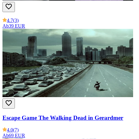
4.7
(3)
Ab
39 EUR
Escape Game The Walking Dead in Gerardmer
4.0
(7)
Ab
69 EUR