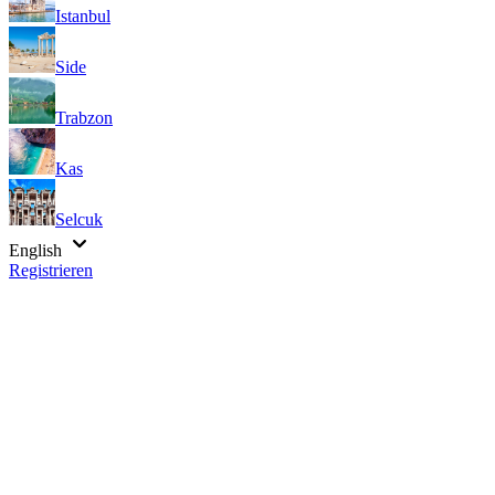
Istanbul
Side
Trabzon
Kas
Selcuk
English
Registrieren