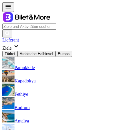
Lieferant
Ziele
Türkei
Arabische Halbinsel
Europa
Pamukkale
Kapadokya
Fethiye
Bodrum
Antalya