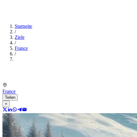
Startseite
/
Ziele
/
France
/
France
Teilen
×