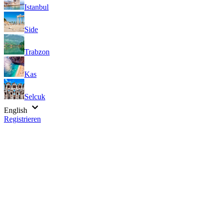
Istanbul
Side
Trabzon
Kas
Selcuk
English
Registrieren