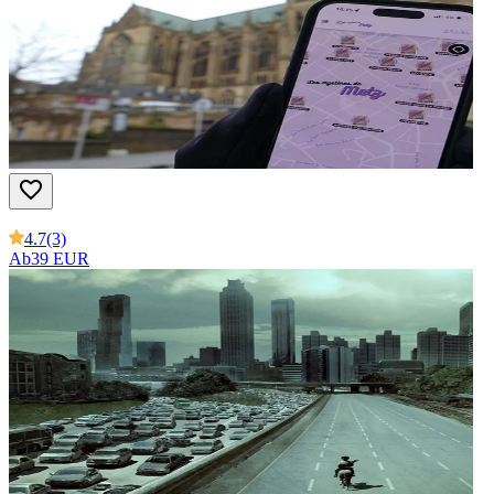
4.7
(3)
Ab
39 EUR