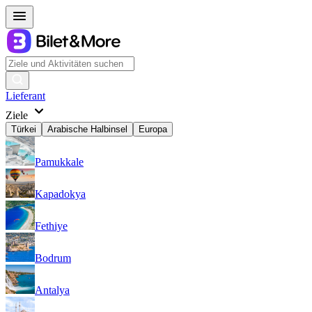
Lieferant
Ziele
Türkei
Arabische Halbinsel
Europa
Pamukkale
Kapadokya
Fethiye
Bodrum
Antalya