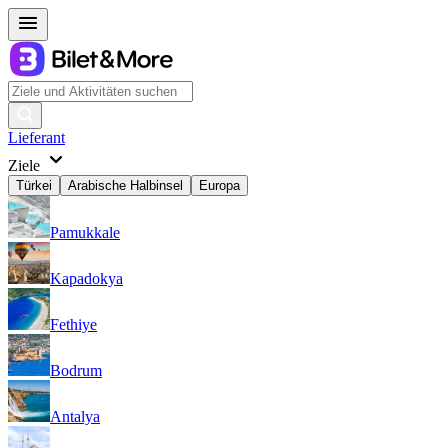
Lieferant
Ziele
Türkei
Arabische Halbinsel
Europa
Pamukkale
Kapadokya
Fethiye
Bodrum
Antalya