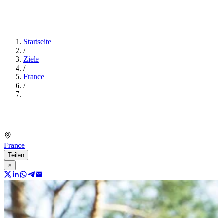
Startseite
/
Ziele
/
France
/
France
Teilen
×