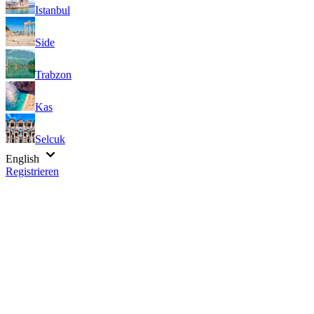
Istanbul
Side
Trabzon
Kas
Selcuk
English
Registrieren