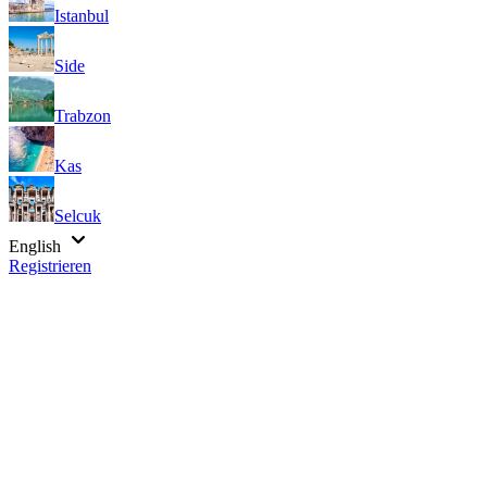
Istanbul
Side
Trabzon
Kas
Selcuk
English
Registrieren