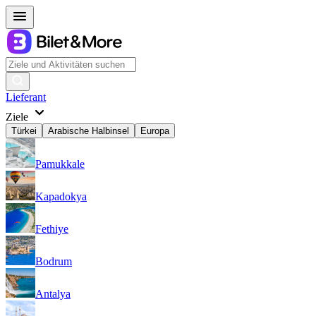
Lieferant
Ziele
Türkei
Arabische Halbinsel
Europa
Pamukkale
Kapadokya
Fethiye
Bodrum
Antalya