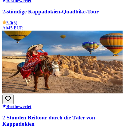
Bestbewertet
2-stündige Kappadokien-Quadbike-Tour
5.0
(5)
Ab
45 EUR
Bestbewertet
2 Stunden Reittour durch die Täler von
Kappadokien