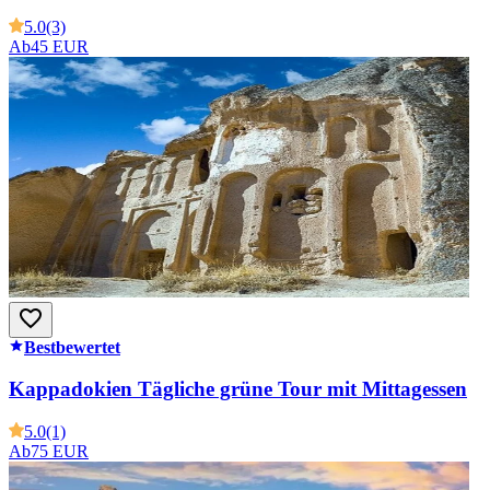
5.0
(3)
Ab
45 EUR
Bestbewertet
Kappadokien Tägliche grüne Tour mit Mittagessen
5.0
(1)
Ab
75 EUR