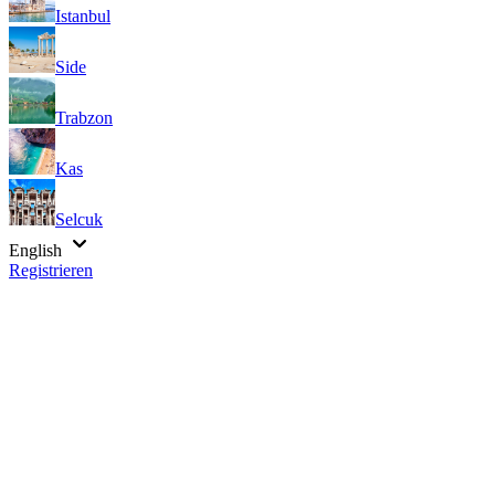
Istanbul
Side
Trabzon
Kas
Selcuk
English
Registrieren