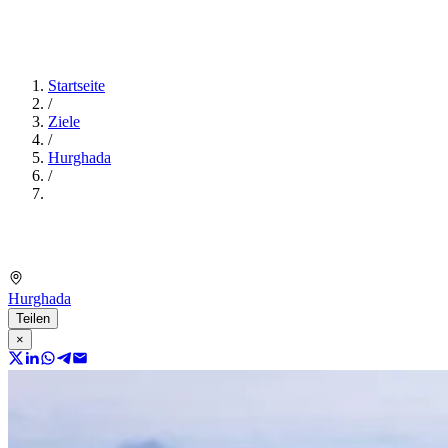
Startseite
/
Ziele
/
Hurghada
/
Hurghada
Teilen
×