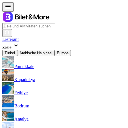
Lieferant
Ziele
Türkei
Arabische Halbinsel
Europa
Pamukkale
Kapadokya
Fethiye
Bodrum
Antalya