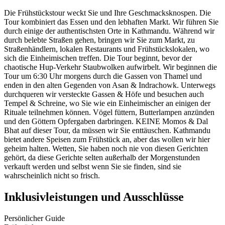
Die Frühstückstour weckt Sie und Ihre Geschmacksknospen. Die
Tour kombiniert das Essen und den lebhaften Markt. Wir führen Sie
durch einige der authentischsten Orte in Kathmandu. Während wir
durch belebte Straßen gehen, bringen wir Sie zum Markt, zu
Straßenhändlern, lokalen Restaurants und Frühstückslokalen, wo
sich die Einheimischen treffen. Die Tour beginnt, bevor der
chaotische Hup-Verkehr Staubwolken aufwirbelt. Wir beginnen die
Tour um 6:30 Uhr morgens durch die Gassen von Thamel und
enden in den alten Gegenden von Asan & Indrachowk. Unterwegs
durchqueren wir versteckte Gassen & Höfe und besuchen auch
Tempel & Schreine, wo Sie wie ein Einheimischer an einigen der
Rituale teilnehmen können. Vögel füttern, Butterlampen anzünden
und den Göttern Opfergaben darbringen. KEINE Momos & Dal
Bhat auf dieser Tour, da müssen wir Sie enttäuschen. Kathmandu
bietet andere Speisen zum Frühstück an, aber das wollen wir hier
geheim halten. Wetten, Sie haben noch nie von diesen Gerichten
gehört, da diese Gerichte selten außerhalb der Morgenstunden
verkauft werden und selbst wenn Sie sie finden, sind sie
wahrscheinlich nicht so frisch.
Inklusivleistungen und Ausschlüsse
Persönlicher Guide