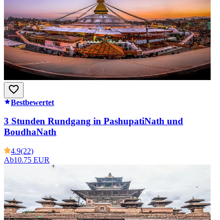
Bestbewertet
3 Stunden Rundgang in PashupatiNath und
BoudhaNath
4.9
(22)
Ab
10.75 EUR