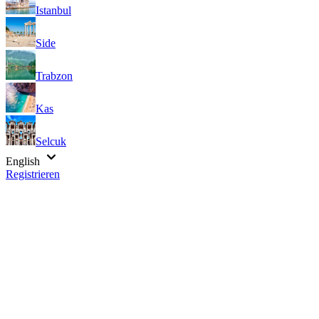
Istanbul
Side
Trabzon
Kas
Selcuk
English
Registrieren