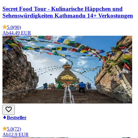
Secret Food Tour - Kulinarische Häppchen und
Sehenswürdigkeiten Kathmandu 14+ Verkostungen
5.0
(90)
Ab
44.49 EUR
Bestseller
5.0
(72)
Ab
12.9 EUR