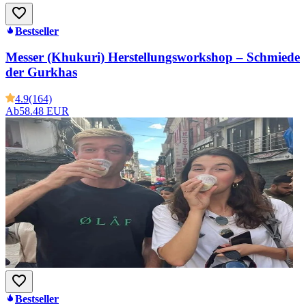
Bestseller
Messer (Khukuri) Herstellungsworkshop – Schmiede
der Gurkhas
4.9
(164)
Ab
58.48 EUR
Bestseller