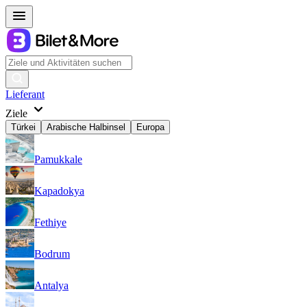
Lieferant
Ziele
Türkei
Arabische Halbinsel
Europa
Pamukkale
Kapadokya
Fethiye
Bodrum
Antalya