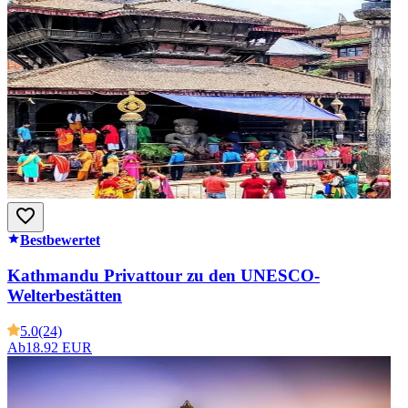
Bestbewertet
Kathmandu Privattour zu den UNESCO-
Welterbestätten
5.0
(24)
Ab
18.92 EUR