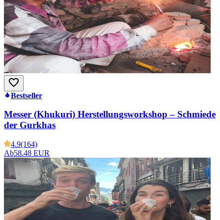
Bestseller
Messer (Khukuri) Herstellungsworkshop – Schmiede
der Gurkhas
4.9
(164)
Ab
58.48 EUR