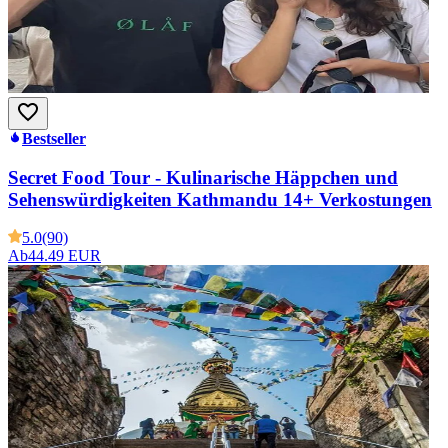
Bestseller
Secret Food Tour - Kulinarische Häppchen und
Sehenswürdigkeiten Kathmandu 14+ Verkostungen
5.0
(90)
Ab
44.49 EUR