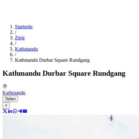
Startseite
/
Ziele
/
Kathmandu
/
Kathmandu Durbar Square Rundgang
Kathmandu Durbar Square Rundgang
Kathmandu
Teilen
×