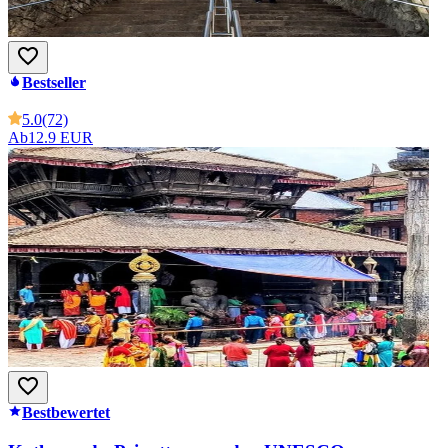
Bestseller
5.0
(72)
Ab
12.9 EUR
Bestbewertet