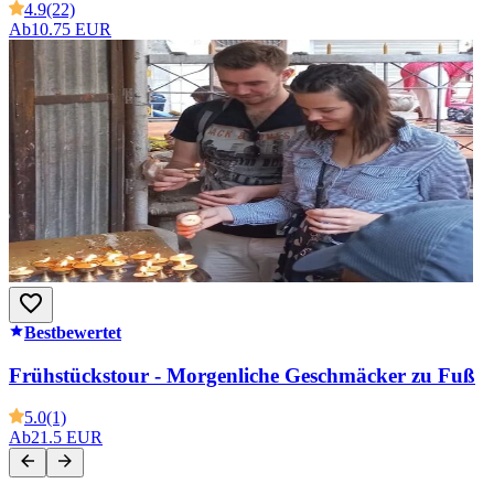
4.9
(22)
Ab
10.75 EUR
Bestbewertet
Frühstückstour - Morgenliche Geschmäcker zu Fuß
5.0
(1)
Ab
21.5 EUR