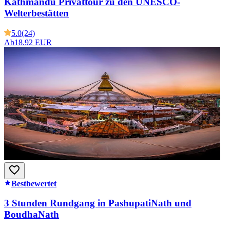
Kathmandu Privattour zu den UNESCO-
Welterbestätten
5.0
(24)
Ab
18.92 EUR
Bestbewertet
3 Stunden Rundgang in PashupatiNath und
BoudhaNath