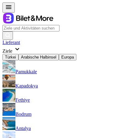
Lieferant
Ziele
Türkei
Arabische Halbinsel
Europa
Pamukkale
Kapadokya
Fethiye
Bodrum
Antalya