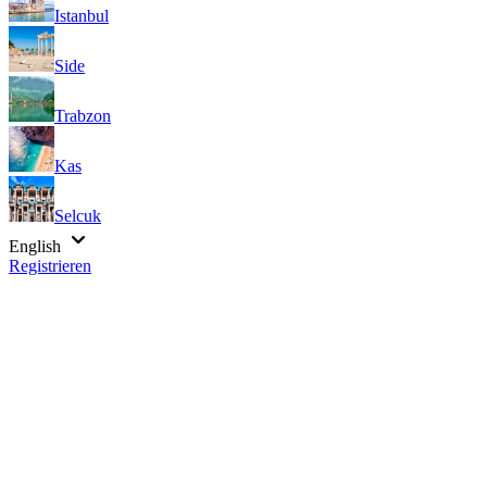
Istanbul
Side
Trabzon
Kas
Selcuk
English
Registrieren