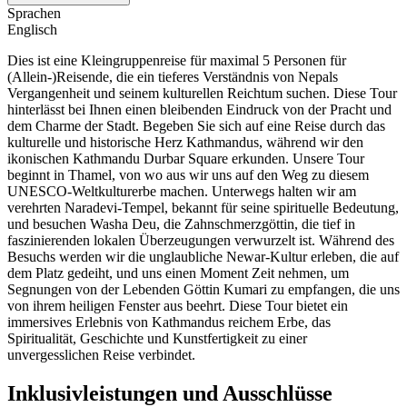
Sprachen
Englisch
Dies ist eine Kleingruppenreise für maximal 5 Personen für
(Allein-)Reisende, die ein tieferes Verständnis von Nepals
Vergangenheit und seinem kulturellen Reichtum suchen. Diese Tour
hinterlässt bei Ihnen einen bleibenden Eindruck von der Pracht und
dem Charme der Stadt. Begeben Sie sich auf eine Reise durch das
kulturelle und historische Herz Kathmandus, während wir den
ikonischen Kathmandu Durbar Square erkunden. Unsere Tour
beginnt in Thamel, von wo aus wir uns auf den Weg zu diesem
UNESCO-Weltkulturerbe machen. Unterwegs halten wir am
verehrten Naradevi-Tempel, bekannt für seine spirituelle Bedeutung,
und besuchen Washa Deu, die Zahnschmerzgöttin, die tief in
faszinierenden lokalen Überzeugungen verwurzelt ist. Während des
Besuchs werden wir die unglaubliche Newar-Kultur erleben, die auf
dem Platz gedeiht, und uns einen Moment Zeit nehmen, um
Segnungen von der Lebenden Göttin Kumari zu empfangen, die uns
von ihrem heiligen Fenster aus beehrt. Diese Tour bietet ein
immersives Erlebnis von Kathmandus reichem Erbe, das
Spiritualität, Geschichte und Kunstfertigkeit zu einer
unvergesslichen Reise verbindet.
Inklusivleistungen und Ausschlüsse