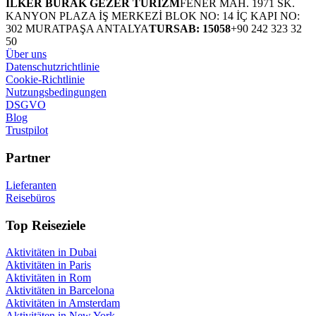
İLKER BURAK GEZER TURİZM
FENER MAH. 1971 SK.
KANYON PLAZA İŞ MERKEZİ BLOK NO: 14 İÇ KAPI NO:
302 MURATPAŞA ANTALYA
TURSAB: 15058
+90 242 323 32
50
Über uns
Datenschutzrichtlinie
Cookie-Richtlinie
Nutzungsbedingungen
DSGVO
Blog
Trustpilot
Partner
Lieferanten
Reisebüros
Top Reiseziele
Aktivitäten in Dubai
Aktivitäten in Paris
Aktivitäten in Rom
Aktivitäten in Barcelona
Aktivitäten in Amsterdam
Aktivitäten in New York