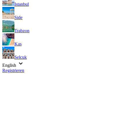
Istanbul
Side
Trabzon
Kas
Selcuk
English
Registrieren