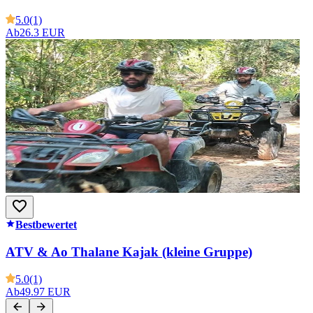
5.0
(1)
Ab
26.3 EUR
Bestbewertet
ATV & Ao Thalane Kajak (kleine Gruppe)
5.0
(1)
Ab
49.97 EUR