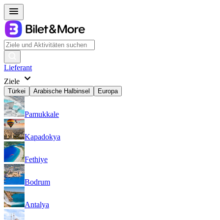
Lieferant
Ziele
Türkei
Arabische Halbinsel
Europa
Pamukkale
Kapadokya
Fethiye
Bodrum
Antalya