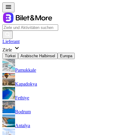
Lieferant
Ziele
Türkei
Arabische Halbinsel
Europa
Pamukkale
Kapadokya
Fethiye
Bodrum
Antalya