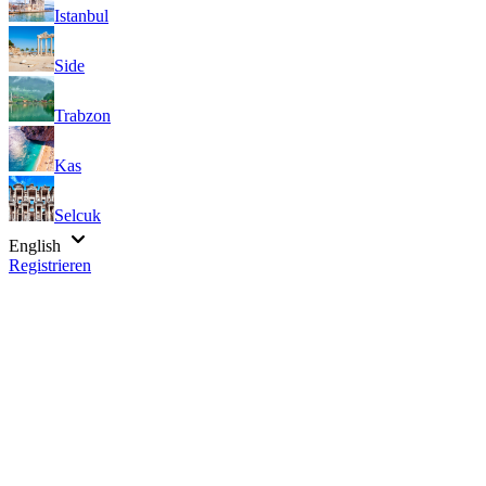
Istanbul
Side
Trabzon
Kas
Selcuk
English
Registrieren