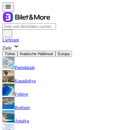
Lieferant
Ziele
Türkei
Arabische Halbinsel
Europa
Pamukkale
Kapadokya
Fethiye
Bodrum
Antalya