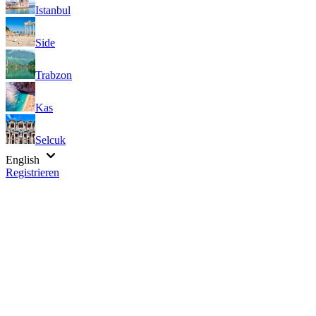
Istanbul
Side
Trabzon
Kas
Selcuk
English
Registrieren