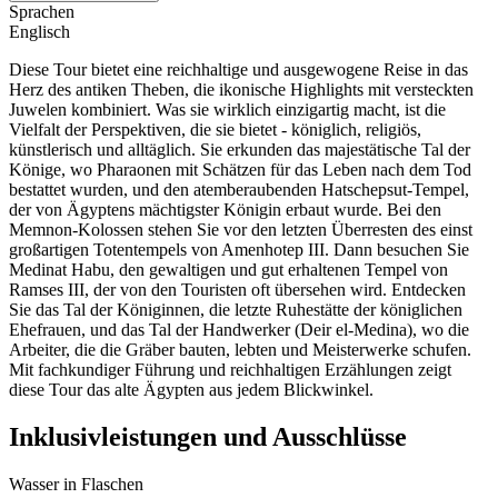
Sprachen
Englisch
Diese Tour bietet eine reichhaltige und ausgewogene Reise in das
Herz des antiken Theben, die ikonische Highlights mit versteckten
Juwelen kombiniert. Was sie wirklich einzigartig macht, ist die
Vielfalt der Perspektiven, die sie bietet - königlich, religiös,
künstlerisch und alltäglich. Sie erkunden das majestätische Tal der
Könige, wo Pharaonen mit Schätzen für das Leben nach dem Tod
bestattet wurden, und den atemberaubenden Hatschepsut-Tempel,
der von Ägyptens mächtigster Königin erbaut wurde. Bei den
Memnon-Kolossen stehen Sie vor den letzten Überresten des einst
großartigen Totentempels von Amenhotep III. Dann besuchen Sie
Medinat Habu, den gewaltigen und gut erhaltenen Tempel von
Ramses III, der von den Touristen oft übersehen wird. Entdecken
Sie das Tal der Königinnen, die letzte Ruhestätte der königlichen
Ehefrauen, und das Tal der Handwerker (Deir el-Medina), wo die
Arbeiter, die die Gräber bauten, lebten und Meisterwerke schufen.
Mit fachkundiger Führung und reichhaltigen Erzählungen zeigt
diese Tour das alte Ägypten aus jedem Blickwinkel.
Inklusivleistungen und Ausschlüsse
Wasser in Flaschen