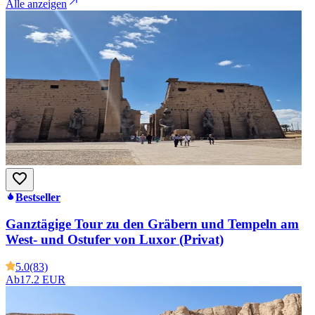
Alle anzeigen
Bestseller
Ganztägige Tour zu den Gräbern und Tempeln am
West- und Ostufer von Luxor (Privat)
5.0
(83)
Ab
17.2 EUR