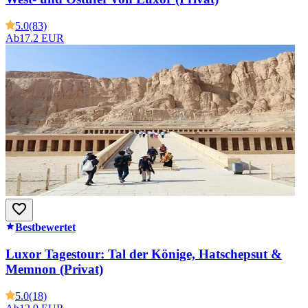
5.0
(83)
Ab
17.2 EUR
Bestbewertet
Luxor Tagestour: Tal der Könige, Hatschepsut &
Memnon (Privat)
5.0
(18)