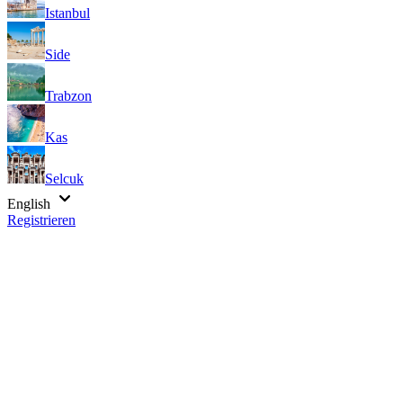
Istanbul
Side
Trabzon
Kas
Selcuk
English
Registrieren