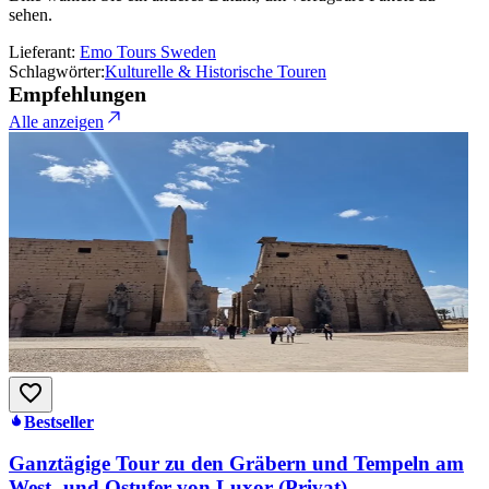
sehen.
Lieferant:
Emo Tours Sweden
Schlagwörter:
Kulturelle & Historische Touren
Empfehlungen
Alle anzeigen
Bestseller
Ganztägige Tour zu den Gräbern und Tempeln am
West- und Ostufer von Luxor (Privat)