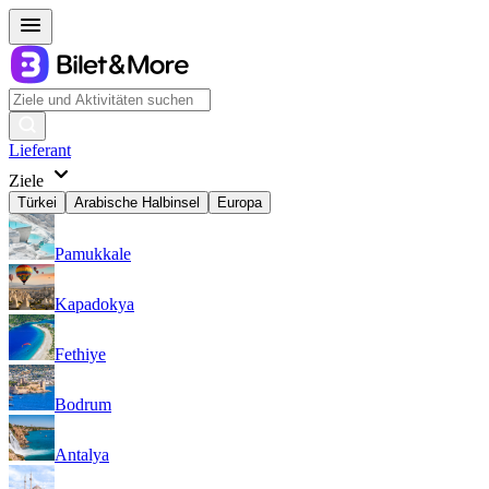
Lieferant
Ziele
Türkei
Arabische Halbinsel
Europa
Pamukkale
Kapadokya
Fethiye
Bodrum
Antalya