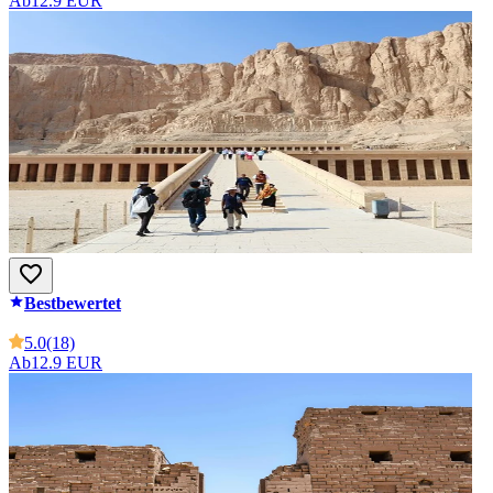
Ab
12.9 EUR
Bestbewertet
5.0
(18)
Ab
12.9 EUR