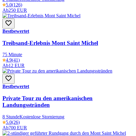
5.0
(126)
Ab
250 EUR
Bestbewertet
Treibsand-Erlebnis Mont Saint Michel
75 Minute
4.9
(41)
Ab
12 EUR
Bestbewertet
Private Tour zu den amerikanischen
Landungsstränden
8 Stunde
Kostenlose Stornierung
5.0
(26)
Ab
700 EUR