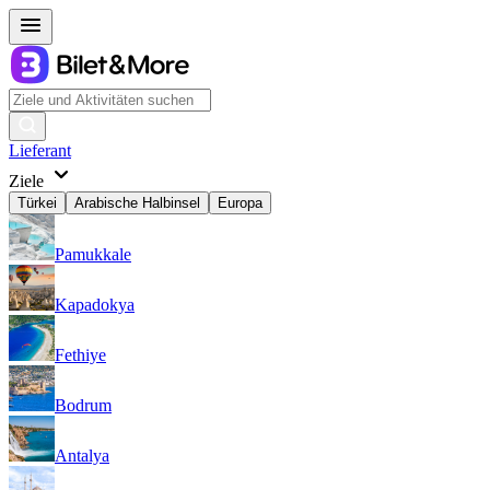
Lieferant
Ziele
Türkei
Arabische Halbinsel
Europa
Pamukkale
Kapadokya
Fethiye
Bodrum
Antalya