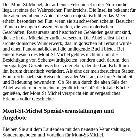
Der Mont-St-Michel, der auf einer Felseninsel in der Normandie
liegt, ist eines der Wahrzeichen Frankreichs. Die Insel ist bekannt für
ihre atemberaubende Abtei, die sich majestätisch über das Meer
erhebt, besonders bei Flut, wenn sie zu schweben scheint. Besucher
können die engen Gassen erkunden, die von malerischen
Geschäften, Restaurants und historischen Gebäuden gesäumt sind,
die sie in das Mittelalter zurückversetzen. Die Abtei selbst ist ein
architektonisches Wunderwerk, das im gotischen Stil erbaut wurde
und einen Panoramablick auf die umliegende Bucht bietet. Bei
einem Besuch des Mont-St-Michel geht es nicht nur um die
Besichtigung von Sehenswürdigkeiten, sondern auch darum, den
einzigartigen Gezeitenwechsel zu erleben, der die Landschaft um
ihn herum dramatisch verändert. Als eine der meistbesuchten Stätten
Frankreichs zieht sie Reisende aus aller Welt an, die ihre Schönheit
und Bedeutung bewundern. Ob Sie nun durch die alten Säle der
Abtei wandern oder in einem gemütlichen Café die lokale Küche
genießen, der Mont-St-Michel verspricht ein unvergessliches
Erlebnis voller Geschichte.
Mont-St-Michel Spezialveranstaltungen und
Angebote
Bleiben Sie auf dem Laufenden mit den neuesten Veranstaltungen,
Sonderangeboten und Vorteilen für Mont-St-Michel.