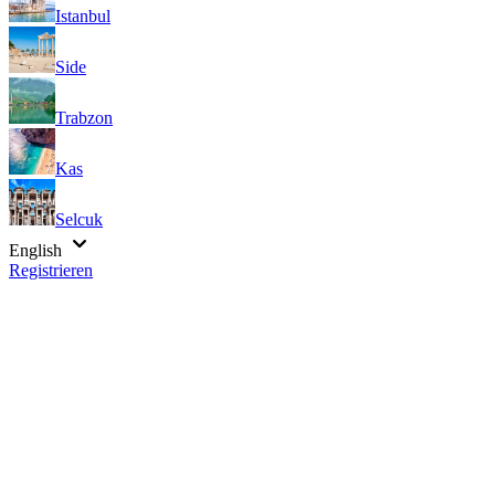
Istanbul
Side
Trabzon
Kas
Selcuk
English
Registrieren