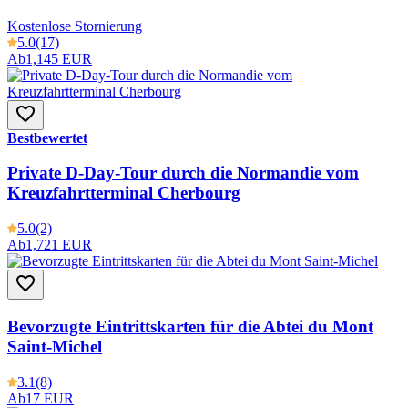
Kostenlose Stornierung
5.0
(17)
Ab
1,145 EUR
Bestbewertet
Private D-Day-Tour durch die Normandie vom
Kreuzfahrtterminal Cherbourg
5.0
(2)
Ab
1,721 EUR
Bevorzugte Eintrittskarten für die Abtei du Mont
Saint-Michel
3.1
(8)
Ab
17 EUR