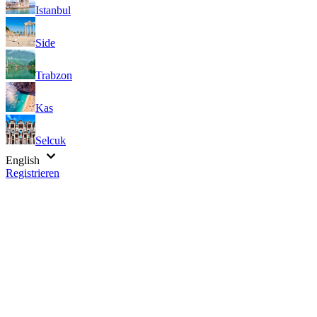
Istanbul
Side
Trabzon
Kas
Selcuk
English
Registrieren