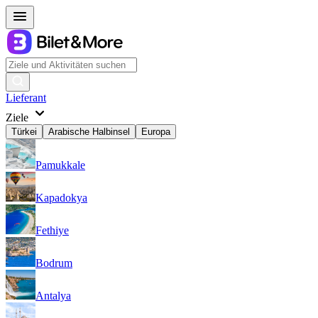
Lieferant
Ziele
Türkei
Arabische Halbinsel
Europa
Pamukkale
Kapadokya
Fethiye
Bodrum
Antalya