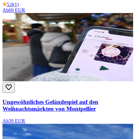
5.0
(1)
Ab
69 EUR
Ungewöhnliches Geländespiel auf den
Weihnachtsmärkten von Montpellier
Ab
39 EUR