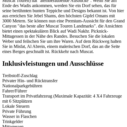
Muscat Touren) hat "atemberaubende Ausblicke". Wenn Sie am
Ende des Wadis ankommen, werden Sie ein Dorf sehen, das für
seine berühmten bunten Teppiche und Designs bekannt ist. Von hier
aus erreichen Sie Jebel Shams, den höchsten Gipfel Omans mit
3000 Metern. Sie können nun eine Premium-Aussicht für den Grand
Canyon "das beste aller Muscat Touren Landmarks". die Ansichten
bietet einen spektakulären Blick auf Wadi Nakhr. Picknick-
Mittagessen in der Nähe des Randes. Besuchen Sie die lokalen
Weber und feilschen Sie um ihre Waren. Auf dem Rückweg halten
Sie in Misfat, Al Abrein, einem malerischen Dorf, das an die Seite
eines Berges geschnallt ist. Rückkehr nach Muscat.
Inklusivleistungen und Ausschlüsse
Treibstoff-Zuschlag
Privater Hin- und Rücktransfer
Nationalparkgebühren
Fahrer/Führer
Transport im Privatfahrzeug (Maximale Kapazität: 4 X4 Fahrzeuge
mit 6 Sitzplätzen
Lokale Steuern
Private Führung
Wasser in Flaschen
Trinkgelder
Mittagessen