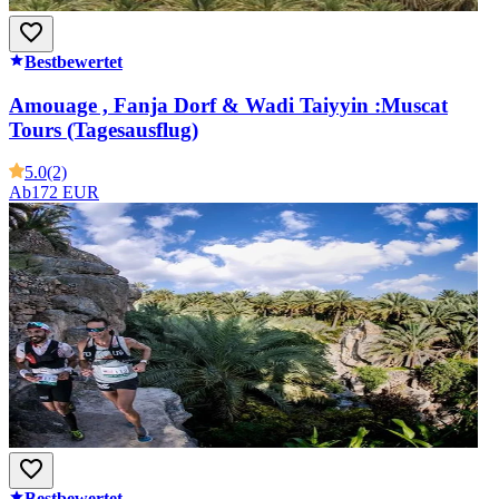
Bestbewertet
Amouage , Fanja Dorf & Wadi Taiyyin :Muscat
Tours (Tagesausflug)
5.0
(2)
Ab
172 EUR
Bestbewertet