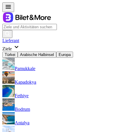
Lieferant
Ziele
Türkei
Arabische Halbinsel
Europa
Pamukkale
Kapadokya
Fethiye
Bodrum
Antalya