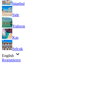
Istanbul
Side
Trabzon
Kas
Selcuk
English
Registrieren