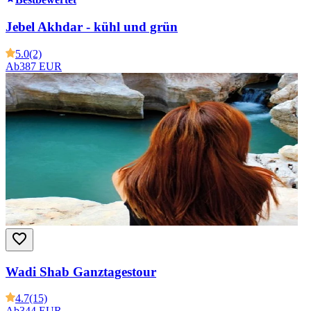
Jebel Akhdar - kühl und grün
5.0
(2)
Ab
387 EUR
Wadi Shab Ganztagestour
4.7
(15)
Ab
344 EUR