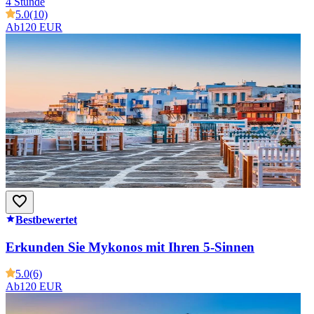
4 Stunde
5.0
(10)
Ab
120 EUR
Bestbewertet
Erkunden Sie Mykonos mit Ihren 5-Sinnen
5.0
(6)
Ab
120 EUR