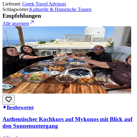
Lieferant:
Greek Travel Advisors
Schlagwörter:
Kulturelle & Historische Touren
Empfehlungen
Alle anzeigen
Bestbewertet
Authentischer Kochkurs auf Mykonos mit Blick auf
den Sonnenuntergang