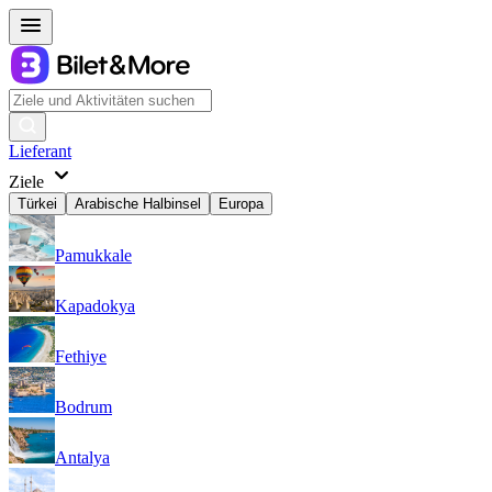
Lieferant
Ziele
Türkei
Arabische Halbinsel
Europa
Pamukkale
Kapadokya
Fethiye
Bodrum
Antalya