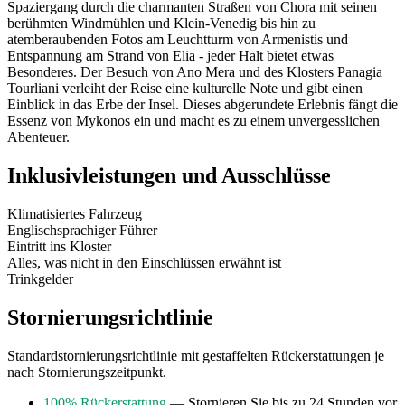
Spaziergang durch die charmanten Straßen von Chora mit seinen
berühmten Windmühlen und Klein-Venedig bis hin zu
atemberaubenden Fotos am Leuchtturm von Armenistis und
Entspannung am Strand von Elia - jeder Halt bietet etwas
Besonderes. Der Besuch von Ano Mera und des Klosters Panagia
Tourliani verleiht der Reise eine kulturelle Note und gibt einen
Einblick in das Erbe der Insel. Dieses abgerundete Erlebnis fängt die
Essenz von Mykonos ein und macht es zu einem unvergesslichen
Abenteuer.
Inklusivleistungen und Ausschlüsse
Klimatisiertes Fahrzeug
Englischsprachiger Führer
Eintritt ins Kloster
Alles, was nicht in den Einschlüssen erwähnt ist
Trinkgelder
Stornierungsrichtlinie
Standardstornierungsrichtlinie mit gestaffelten Rückerstattungen je
nach Stornierungszeitpunkt.
100% Rückerstattung
— Stornieren Sie bis zu 24 Stunden vor