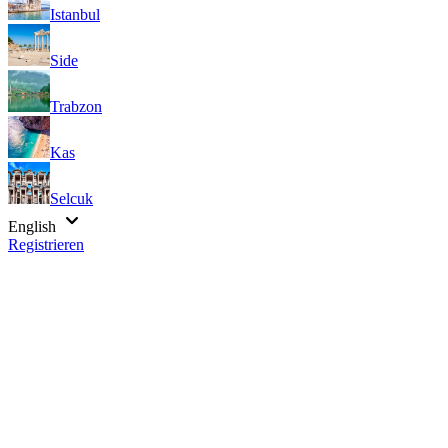
Istanbul
Side
Trabzon
Kas
Selcuk
English
Registrieren