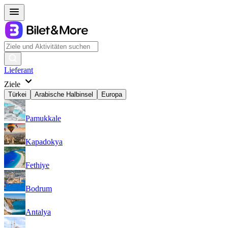
Lieferant
Ziele
Türkei
Arabische Halbinsel
Europa
Pamukkale
Kapadokya
Fethiye
Bodrum
Antalya