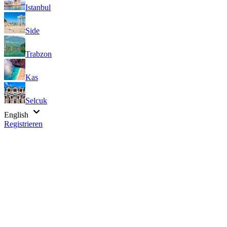
Istanbul
Side
Trabzon
Kas
Selcuk
English
Registrieren