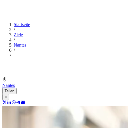
Startseite
/
Ziele
/
Nantes
/
Nantes
Teilen
×