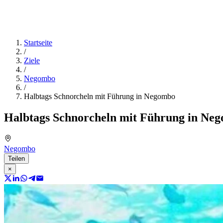
Startseite
/
Ziele
/
Negombo
/
Halbtags Schnorcheln mit Führung in Negombo
Halbtags Schnorcheln mit Führung in Ne
Negombo
Teilen
×