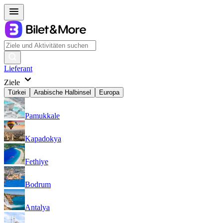
Lieferant
Ziele
Türkei
Arabische Halbinsel
Europa
Pamukkale
Kapadokya
Fethiye
Bodrum
Antalya