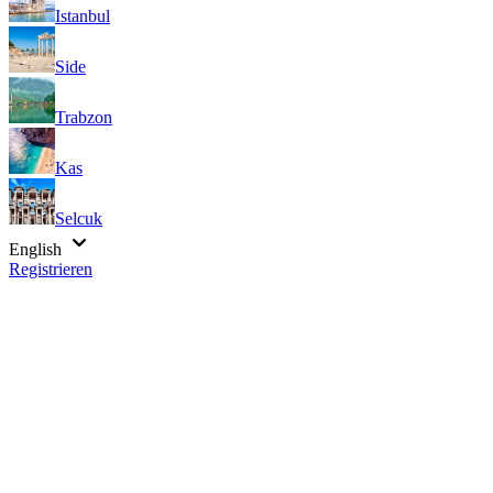
Istanbul
Side
Trabzon
Kas
Selcuk
English
Registrieren