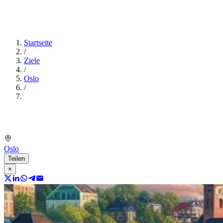
Startseite
/
Ziele
/
Oslo
/
Oslo
Teilen
×