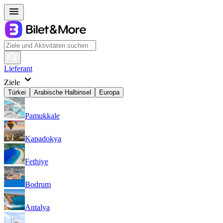
Lieferant
Ziele
Türkei
Arabische Halbinsel
Europa
Pamukkale
Kapadokya
Fethiye
Bodrum
Antalya