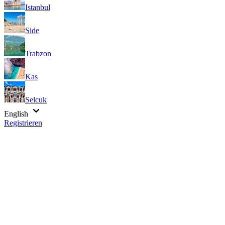
Istanbul
Side
Trabzon
Kas
Selcuk
English
Registrieren