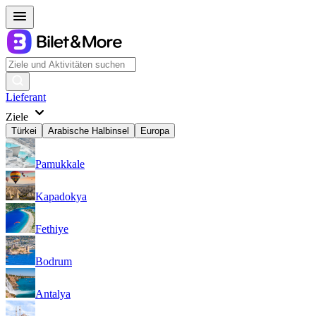
Lieferant
Ziele
Türkei
Arabische Halbinsel
Europa
Pamukkale
Kapadokya
Fethiye
Bodrum
Antalya