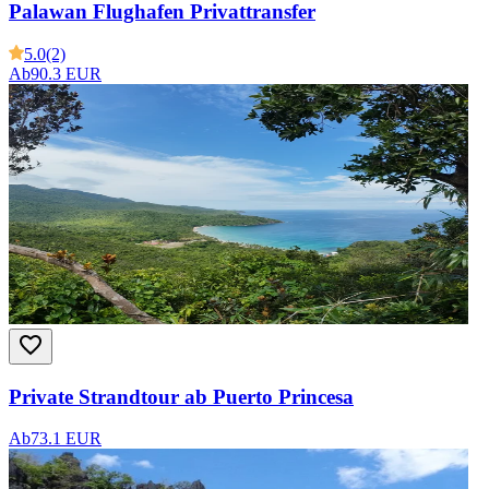
Palawan Flughafen Privattransfer
5.0
(2)
Ab
90.3 EUR
Private Strandtour ab Puerto Princesa
Ab
73.1 EUR