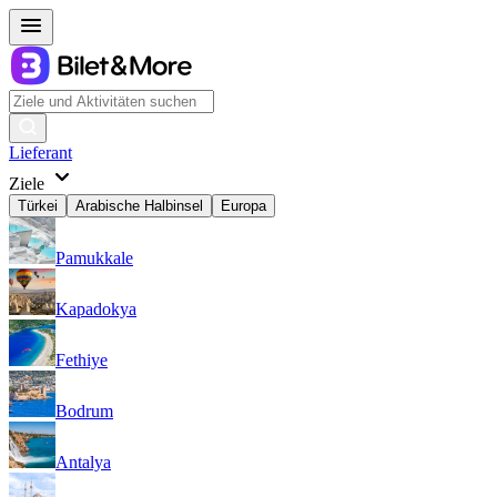
Lieferant
Ziele
Türkei
Arabische Halbinsel
Europa
Pamukkale
Kapadokya
Fethiye
Bodrum
Antalya