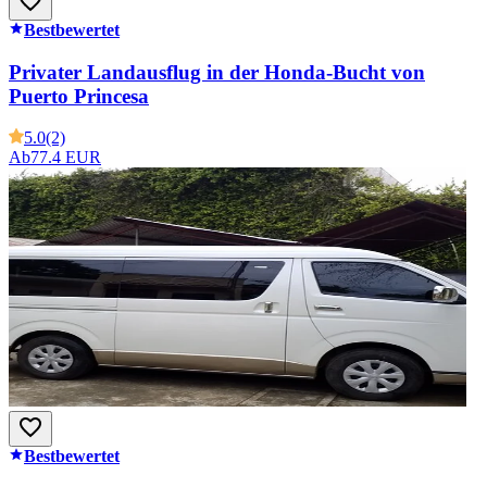
Bestbewertet
Privater Landausflug in der Honda-Bucht von
Puerto Princesa
5.0
(2)
Ab
77.4 EUR
Bestbewertet