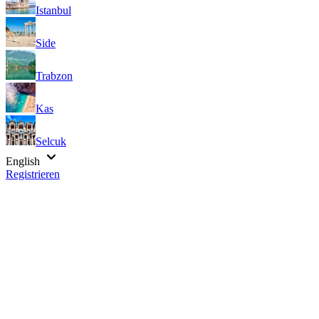
Istanbul
Side
Trabzon
Kas
Selcuk
English
Registrieren