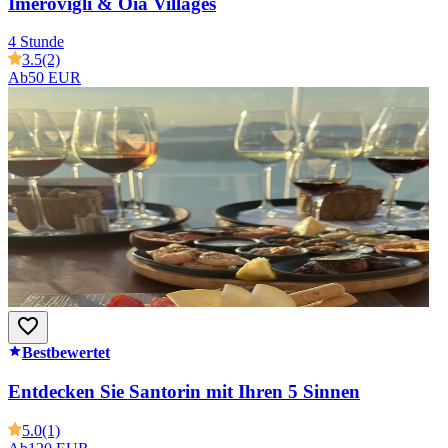
Imerovigli & Oia Villages
4 Stunde
3.5
(2)
Ab
50 EUR
Bestbewertet
Entdecken Sie Santorin mit Ihren 5 Sinnen
5.0
(1)