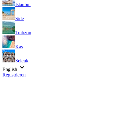
Istanbul
Side
Trabzon
Kas
Selcuk
English
Registrieren