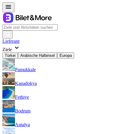
Lieferant
Ziele
Türkei
Arabische Halbinsel
Europa
Pamukkale
Kapadokya
Fethiye
Bodrum
Antalya