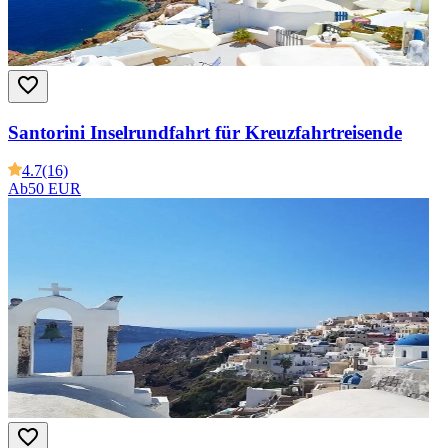
Santorini Inselrundfahrt für Kreuzfahrtreisende
4.7
(16)
Ab
50 EUR