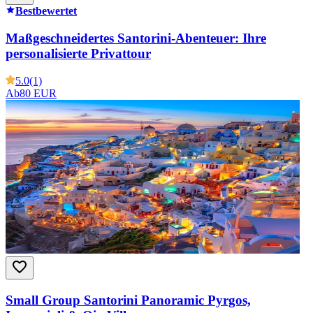
Bestbewertet
Maßgeschneidertes Santorini-Abenteuer: Ihre
personalisierte Privattour
5.0
(1)
Ab
80 EUR
Small Group Santorini Panoramic Pyrgos,