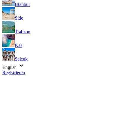
Istanbul
Side
Trabzon
Kas
Selcuk
English
Registrieren