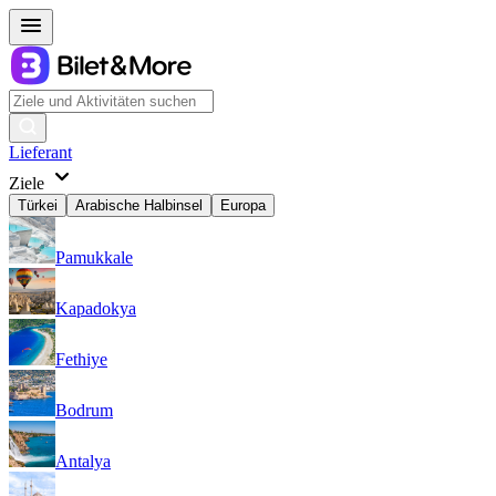
Lieferant
Ziele
Türkei
Arabische Halbinsel
Europa
Pamukkale
Kapadokya
Fethiye
Bodrum
Antalya