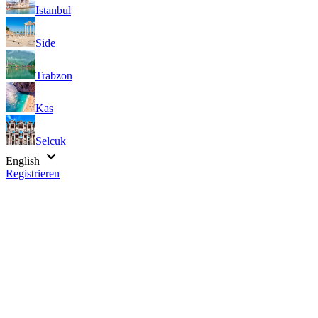
Istanbul
Side
Trabzon
Kas
Selcuk
English
Registrieren