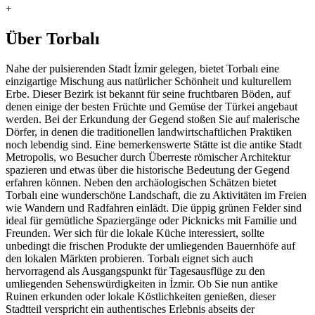
+
Über Torbalı
Nahe der pulsierenden Stadt İzmir gelegen, bietet Torbalı eine
einzigartige Mischung aus natürlicher Schönheit und kulturellem
Erbe. Dieser Bezirk ist bekannt für seine fruchtbaren Böden, auf
denen einige der besten Früchte und Gemüse der Türkei angebaut
werden. Bei der Erkundung der Gegend stoßen Sie auf malerische
Dörfer, in denen die traditionellen landwirtschaftlichen Praktiken
noch lebendig sind. Eine bemerkenswerte Stätte ist die antike Stadt
Metropolis, wo Besucher durch Überreste römischer Architektur
spazieren und etwas über die historische Bedeutung der Gegend
erfahren können. Neben den archäologischen Schätzen bietet
Torbalı eine wunderschöne Landschaft, die zu Aktivitäten im Freien
wie Wandern und Radfahren einlädt. Die üppig grünen Felder sind
ideal für gemütliche Spaziergänge oder Picknicks mit Familie und
Freunden. Wer sich für die lokale Küche interessiert, sollte
unbedingt die frischen Produkte der umliegenden Bauernhöfe auf
den lokalen Märkten probieren. Torbalı eignet sich auch
hervorragend als Ausgangspunkt für Tagesausflüge zu den
umliegenden Sehenswürdigkeiten in İzmir. Ob Sie nun antike
Ruinen erkunden oder lokale Köstlichkeiten genießen, dieser
Stadtteil verspricht ein authentisches Erlebnis abseits der