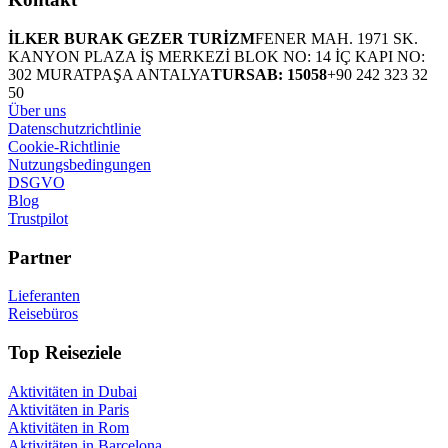
İLKER BURAK GEZER TURİZM
FENER MAH. 1971 SK.
KANYON PLAZA İŞ MERKEZİ BLOK NO: 14 İÇ KAPI NO:
302 MURATPAŞA ANTALYA
TURSAB: 15058
+90 242 323 32
50
Über uns
Datenschutzrichtlinie
Cookie-Richtlinie
Nutzungsbedingungen
DSGVO
Blog
Trustpilot
Partner
Lieferanten
Reisebüros
Top Reiseziele
Aktivitäten in Dubai
Aktivitäten in Paris
Aktivitäten in Rom
Aktivitäten in Barcelona