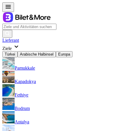
Lieferant
Ziele
Türkei
Arabische Halbinsel
Europa
Pamukkale
Kapadokya
Fethiye
Bodrum
Antalya