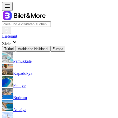
Lieferant
Ziele
Türkei
Arabische Halbinsel
Europa
Pamukkale
Kapadokya
Fethiye
Bodrum
Antalya