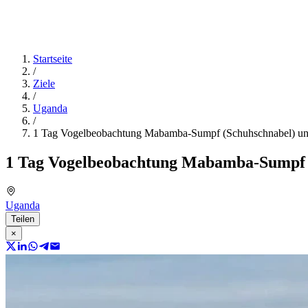
Startseite
/
Ziele
/
Uganda
/
1 Tag Vogelbeobachtung Mabamba-Sumpf (Schuhschnabel) un
1 Tag Vogelbeobachtung Mabamba-Sumpf (
Uganda
Teilen
×