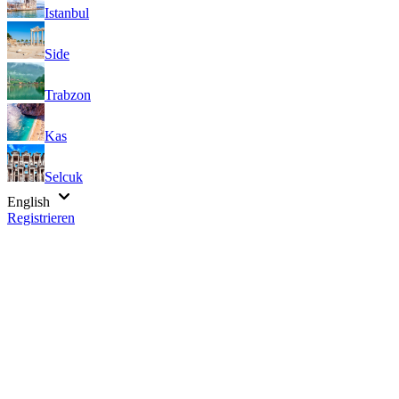
Istanbul
Side
Trabzon
Kas
Selcuk
English
Registrieren