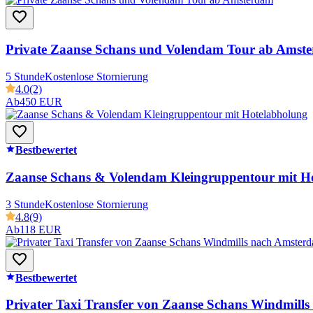
Private Zaanse Schans und Volendam Tour ab Amst
5 Stunde
Kostenlose Stornierung
4.0
(2)
Ab
450 EUR
Bestbewertet
Zaanse Schans & Volendam Kleingruppentour mit H
3 Stunde
Kostenlose Stornierung
4.8
(9)
Ab
118 EUR
Bestbewertet
Privater Taxi Transfer von Zaanse Schans Windmill