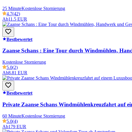
25 Minute
Kostenlose Stornierung
4.7
(42)
Ab
11.5 EUR
Bestbewertet
Zaanse Schans : Eine Tour durch Windmühlen, Han
Kostenlose Stornierung
5.0
(2)
Ab
8.81 EUR
Bestbewertet
Private Zaanse Schans Windmühlenkreuzfahrt auf e
60 Minute
Kostenlose Stornierung
5.0
(4)
Ab
179 EUR