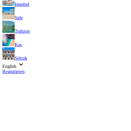
Istanbul
Side
Trabzon
Kas
Selcuk
English
Registrieren