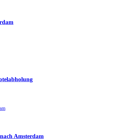
erdam
otelabholung
s nach Amsterdam