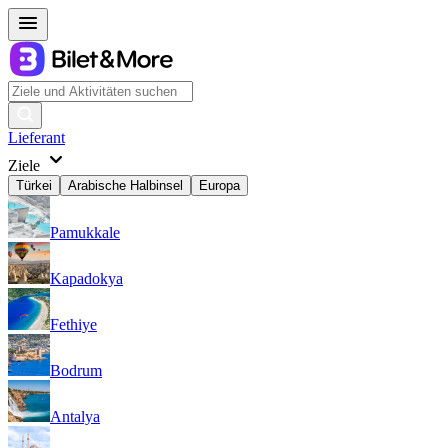
Lieferant
Ziele
Türkei
Arabische Halbinsel
Europa
Pamukkale
Kapadokya
Fethiye
Bodrum
Antalya