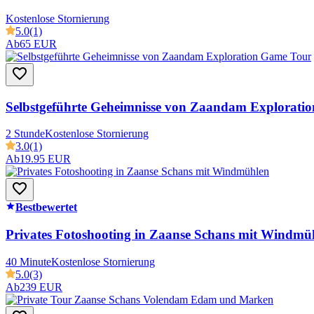
Kostenlose Stornierung
5.0
(1)
Ab
65 EUR
Selbstgeführte Geheimnisse von Zaandam Explorati
2 Stunde
Kostenlose Stornierung
3.0
(1)
Ab
19.95 EUR
Bestbewertet
Privates Fotoshooting in Zaanse Schans mit Windmü
40 Minute
Kostenlose Stornierung
5.0
(3)
Ab
239 EUR