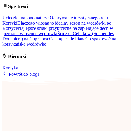
Spis treści
Ucieczka na łono natury: Odkrywanie turystycznego raju
Korsyki
Dlaczego wiosna to idealny sezon na wędrówki po
Korsyce
Najlepsze szlaki przybrzeżne na zapierające dech w
piersiach wiosenne wędrówki
Ścieżka Celników (Sentier des
Douaniers) na Cap Corse
Calanques de Piana
Co spakować na
korsykańską wędrówkę
Kierunki
Korsyka
Powrót do bloga