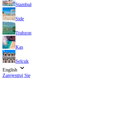
Stambuł
Side
Trabzon
Kas
Selçuk
English
Zarejestruj Się