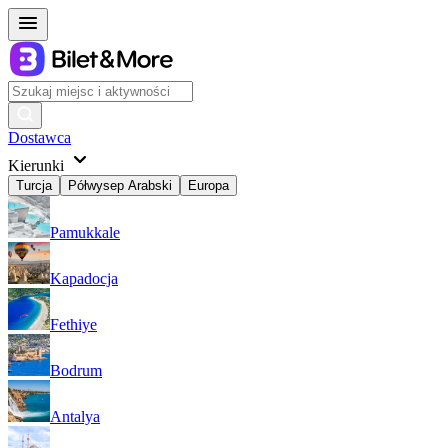
Dostawca
Kierunki
Turcja
Półwysep Arabski
Europa
Pamukkale
Kapadocja
Fethiye
Bodrum
Antalya