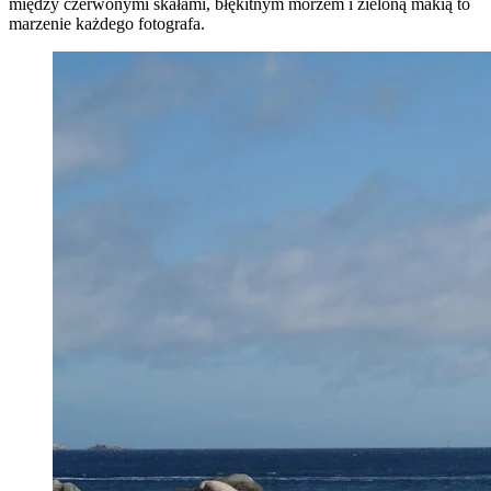
między czerwonymi skałami, błękitnym morzem i zieloną makią to
marzenie każdego fotografa.