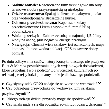
Solidne obuwie:
Rozchodzone buty trekkingowe lub buty
terenowe z dobrą przyczepnością są niezbędne.
Odzież warstwowa:
Spakuj bieliznę termoaktywną, polar
oraz wodoodporną/wiatroszczelną kurtkę.
Ochrona przeciwsłoneczna:
Kapelusz, okulary
przeciwsłoneczne i krem z wysokim filtrem SPF są
obowiązkowe.
Woda i przekąski:
Zabierz ze sobą co najmniej 1,5-2 litry
wody na osobę, plus bogate w energię przekąski.
Nawigacja:
Chociaż wiele szlaków jest oznaczonych, mapa,
kompas lub niezawodna aplikacja GPS to zawsze dobry
pomysł.
Po dniu odkrywania cudów natury Korsyki, dlaczego nie przejrzeć
Bilet & More w poszukiwaniu innych wyjątkowych doświadczeń,
które uzupełnią Twoją podróż? Od wycieczek kulturalnych po
relaksujące rejsy łodzią – mamy atrakcje dla każdego podróżnika.
Czy słynny szlak GR20 nadaje się na wiosenne wędrówki?
Czy potrzebuję przewodnika do wędrówek tymi szlakami
przybrzeżnymi?
Jakiego rodzaju dzikiej przyrody mogę się spodziewać?
Czy szlaki nadają się dla początkujących lub rodzin z dziećmi?