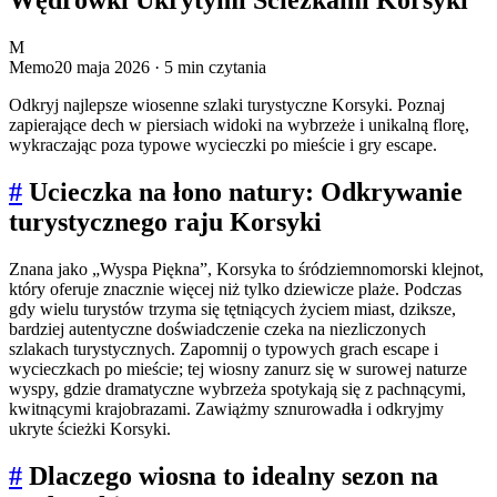
M
Memo
20 maja 2026
· 5 min czytania
Odkryj najlepsze wiosenne szlaki turystyczne Korsyki. Poznaj
zapierające dech w piersiach widoki na wybrzeże i unikalną florę,
wykraczając poza typowe wycieczki po mieście i gry escape.
#
Ucieczka na łono natury: Odkrywanie
turystycznego raju Korsyki
Znana jako „Wyspa Piękna”, Korsyka to śródziemnomorski klejnot,
który oferuje znacznie więcej niż tylko dziewicze plaże. Podczas
gdy wielu turystów trzyma się tętniących życiem miast, dziksze,
bardziej autentyczne doświadczenie czeka na niezliczonych
szlakach turystycznych. Zapomnij o typowych grach escape i
wycieczkach po mieście; tej wiosny zanurz się w surowej naturze
wyspy, gdzie dramatyczne wybrzeża spotykają się z pachnącymi,
kwitnącymi krajobrazami. Zawiążmy sznurowadła i odkryjmy
ukryte ścieżki Korsyki.
#
Dlaczego wiosna to idealny sezon na