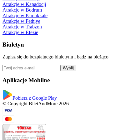
Atrakcje w Kapadocji
Atrakcje w Bodrum
Atrakcje w Pamukkale
Atrakcje w Fethiye
Atrakcje w Trabzon
Atrakcje w Efezie
Biuletyn
Zapisz się do bezpłatnego biuletynu i bądź na bieżąco
Wyślij
Aplikacje Mobilne
Pobierz z Google Play
© Copyright BiletAndMore 2026