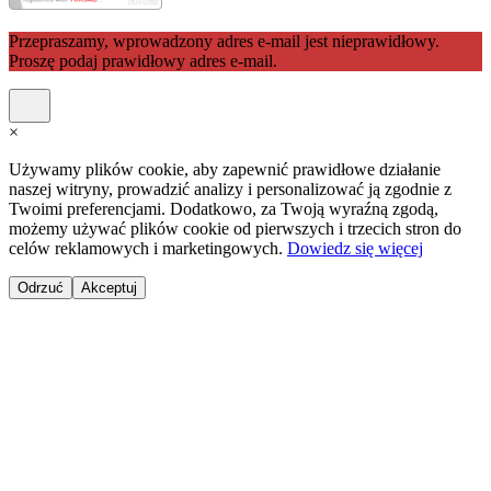
Przepraszamy, wprowadzony adres e-mail jest nieprawidłowy.
Proszę podaj prawidłowy adres e-mail.
×
Używamy plików cookie, aby zapewnić prawidłowe działanie
naszej witryny, prowadzić analizy i personalizować ją zgodnie z
Twoimi preferencjami. Dodatkowo, za Twoją wyraźną zgodą,
możemy używać plików cookie od pierwszych i trzecich stron do
celów reklamowych i marketingowych.
Dowiedz się więcej
Odrzuć
Akceptuj