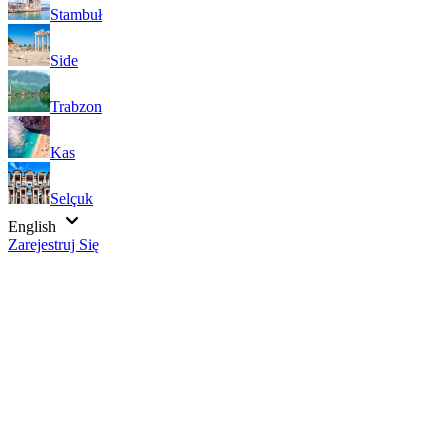
Stambuł
Side
Trabzon
Kas
Selçuk
English
Zarejestruj Się