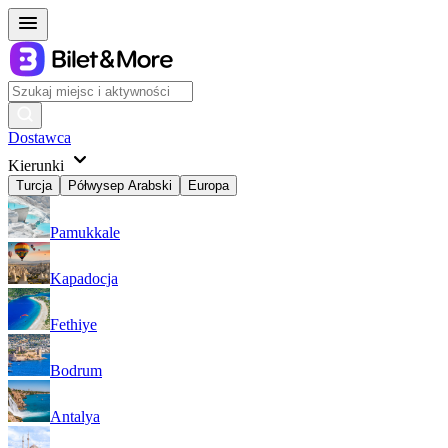
Dostawca
Kierunki
Turcja
Półwysep Arabski
Europa
Pamukkale
Kapadocja
Fethiye
Bodrum
Antalya