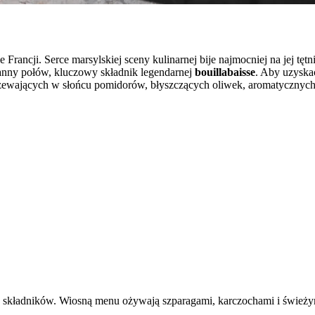
 Francji. Serce marsylskiej sceny kulinarnej bije najmocniej na jej tę
anny połów, kluczowy składnik legendarnej
bouillabaisse
. Aby uzyska
jrzewających w słońcu pomidorów, błyszczących oliwek, aromatycznych
h składników. Wiosną menu ożywają szparagami, karczochami i świeżym