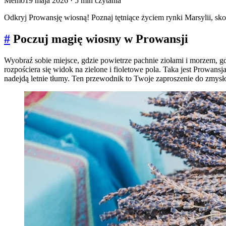
Memo
19 maja 2026
· 5 min czytania
Odkryj Prowansję wiosną! Poznaj tętniące życiem rynki Marsylii, s
#
Poczuj magię wiosny w Prowansji
Wyobraź sobie miejsce, gdzie powietrze pachnie ziołami i morzem, gd
rozpościera się widok na zielone i fioletowe pola. Taka jest Prowan
nadejdą letnie tłumy. Ten przewodnik to Twoje zaproszenie do zmysł