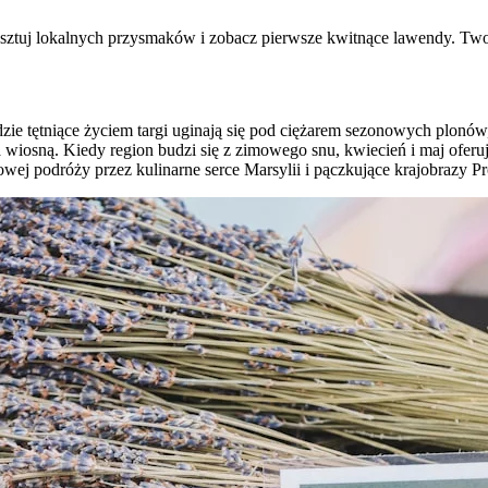
kosztuj lokalnych przysmaków i zobacz pierwsze kwitnące lawendy. Tw
zie tętniące życiem targi uginają się pod ciężarem sezonowych plonów
sja wiosną. Kiedy region budzi się z zimowego snu, kwiecień i maj ofe
owej podróży przez kulinarne serce Marsylii i pączkujące krajobrazy P