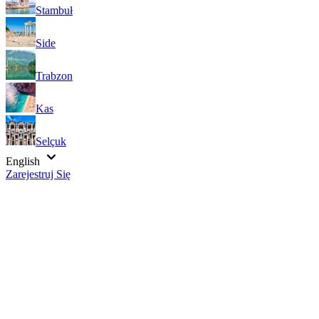
Stambuł
Side
Trabzon
Kas
Selçuk
English
Zarejestruj Się