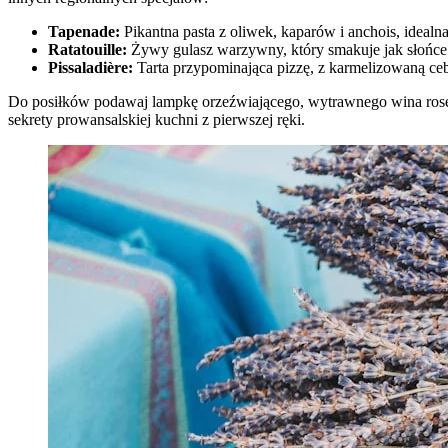
Tapenade:
Pikantna pasta z oliwek, kaparów i anchois, idealn
Ratatouille:
Żywy gulasz warzywny, który smakuje jak słońce
Pissaladière:
Tarta przypominająca pizzę, z karmelizowaną ceb
Do posiłków podawaj lampkę orzeźwiającego, wytrawnego wina rosé, 
sekrety prowansalskiej kuchni z pierwszej ręki.