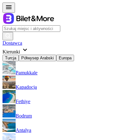
Dostawca
Kierunki
Turcja
Półwysep Arabski
Europa
Pamukkale
Kapadocja
Fethiye
Bodrum
Antalya