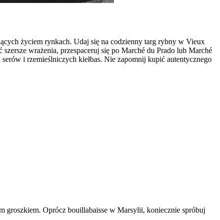
tniących życiem rynkach. Udaj się na codzienny targ rybny w Vieux
ć szersze wrażenia, przespaceruj się po Marché du Prado lub Marché
 serów i rzemieślniczych kiełbas. Nie zapomnij kupić autentycznego
 groszkiem. Oprócz bouillabaisse w Marsylii, koniecznie spróbuj