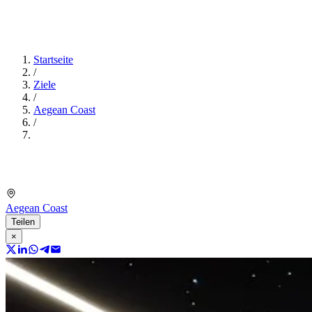
Startseite
/
Ziele
/
Aegean Coast
/
Aegean Coast
Teilen
×