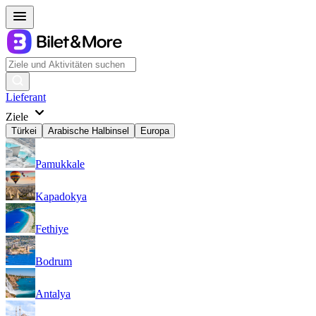
Lieferant
Ziele
Türkei
Arabische Halbinsel
Europa
Pamukkale
Kapadokya
Fethiye
Bodrum
Antalya