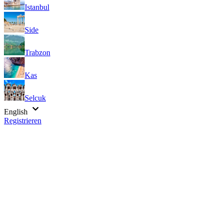
Istanbul
Side
Trabzon
Kas
Selcuk
English
Registrieren