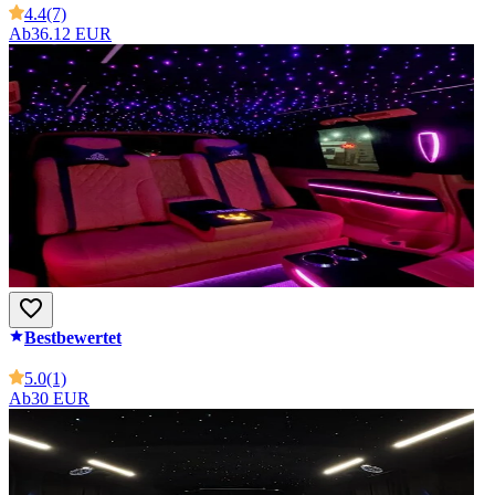
4.4
(7)
Ab
36.12 EUR
Bestbewertet
5.0
(1)
Ab
30 EUR