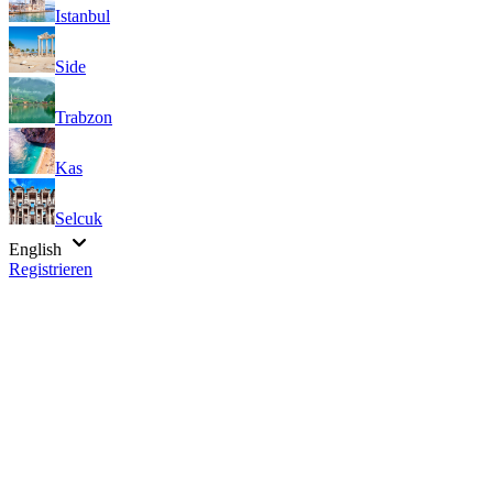
Istanbul
Side
Trabzon
Kas
Selcuk
English
Registrieren