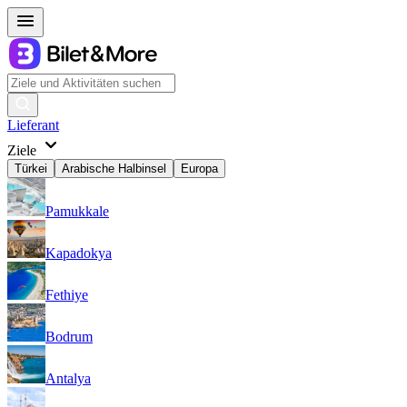
Lieferant
Ziele
Türkei
Arabische Halbinsel
Europa
Pamukkale
Kapadokya
Fethiye
Bodrum
Antalya