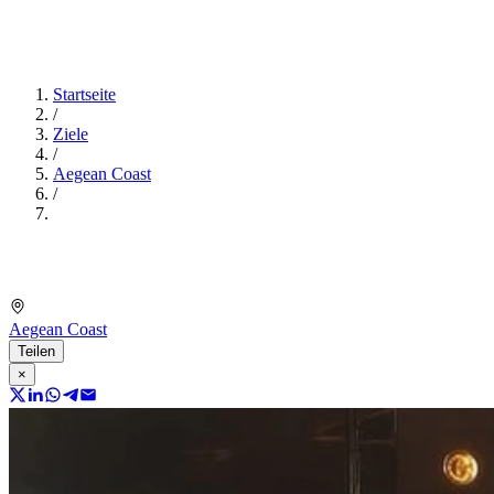
Startseite
/
Ziele
/
Aegean Coast
/
Aegean Coast
Teilen
×