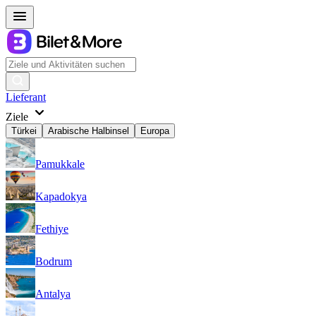
Lieferant
Ziele
Türkei
Arabische Halbinsel
Europa
Pamukkale
Kapadokya
Fethiye
Bodrum
Antalya