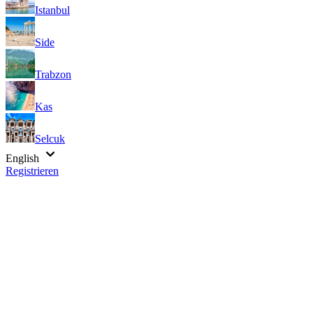
Istanbul
Side
Trabzon
Kas
Selcuk
English
Registrieren