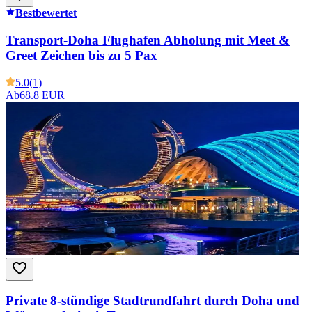
Bestbewertet
Transport-Doha Flughafen Abholung mit Meet &
Greet Zeichen bis zu 5 Pax
5.0
(1)
Ab
68.8 EUR
Private 8-stündige Stadtrundfahrt durch Doha und