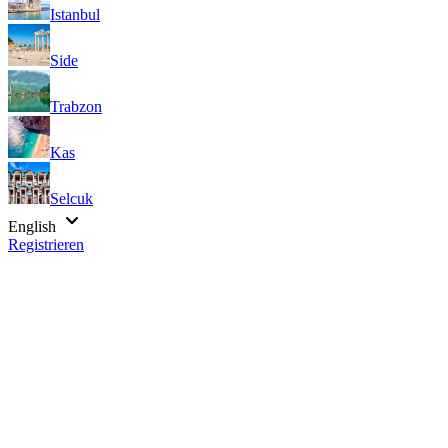
Istanbul
Side
Trabzon
Kas
Selcuk
English
Registrieren