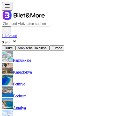
Lieferant
Ziele
Türkei
Arabische Halbinsel
Europa
Pamukkale
Kapadokya
Fethiye
Bodrum
Antalya