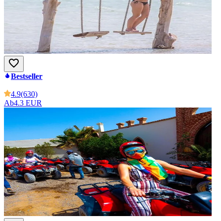
Bestseller
4.9
(630)
Ab
4.3 EUR