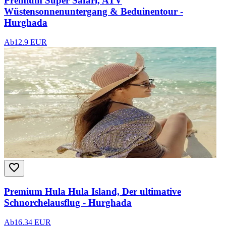
Premium Super Safari, ATV
Wüstensonnenuntergang & Beduinentour -
Hurghada
Ab
12.9 EUR
Premium Hula Hula Island, Der ultimative
Schnorchelausflug - Hurghada
Ab
16.34 EUR