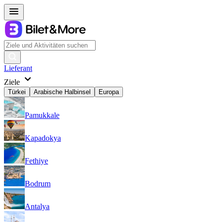
Lieferant
Ziele
Türkei
Arabische Halbinsel
Europa
Pamukkale
Kapadokya
Fethiye
Bodrum
Antalya