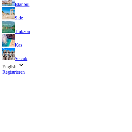
Istanbul
Side
Trabzon
Kas
Selcuk
English
Registrieren