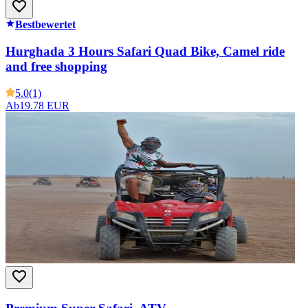
Bestbewertet
Hurghada 3 Hours Safari Quad Bike, Camel ride
and free shopping
5.0
(1)
Ab
19.78 EUR