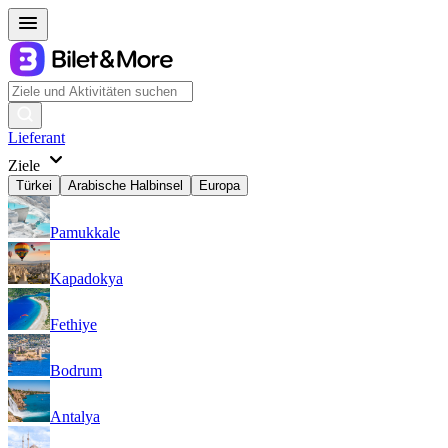
Lieferant
Ziele
Türkei
Arabische Halbinsel
Europa
Pamukkale
Kapadokya
Fethiye
Bodrum
Antalya