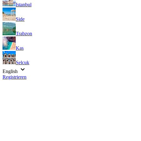
Istanbul
Side
Trabzon
Kas
Selcuk
English
Registrieren