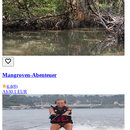
Mangroven-Abenteuer
4.4
(8)
Ab
30.1 EUR