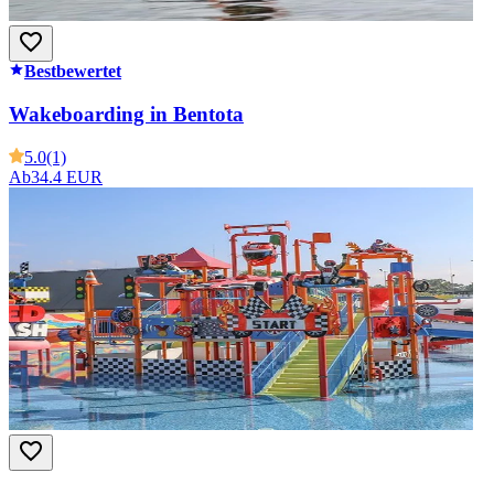
Bestbewertet
Wakeboarding in Bentota
5.0
(1)
Ab
34.4 EUR