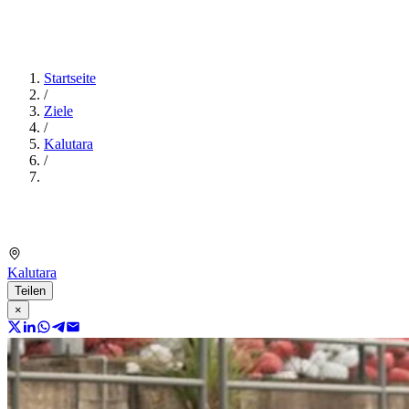
Startseite
/
Ziele
/
Kalutara
/
Kalutara
Teilen
×