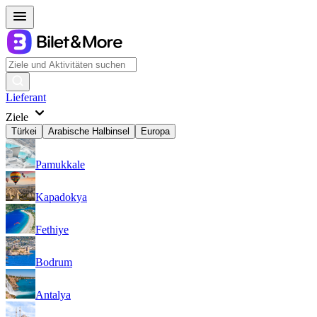
Lieferant
Ziele
Türkei
Arabische Halbinsel
Europa
Pamukkale
Kapadokya
Fethiye
Bodrum
Antalya