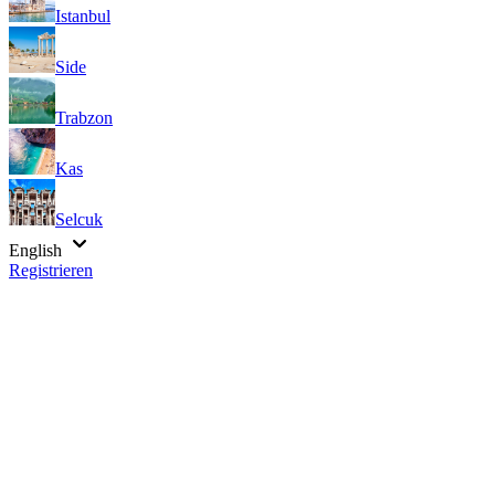
Istanbul
Side
Trabzon
Kas
Selcuk
English
Registrieren