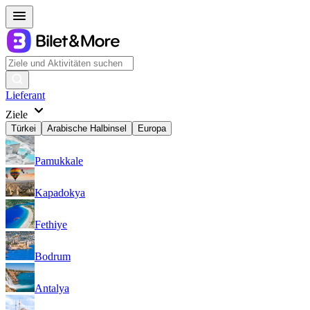
Lieferant
Ziele
Türkei
Arabische Halbinsel
Europa
Pamukkale
Kapadokya
Fethiye
Bodrum
Antalya