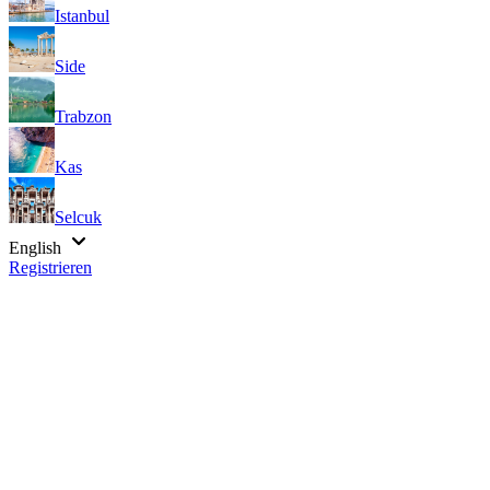
Istanbul
Side
Trabzon
Kas
Selcuk
English
Registrieren