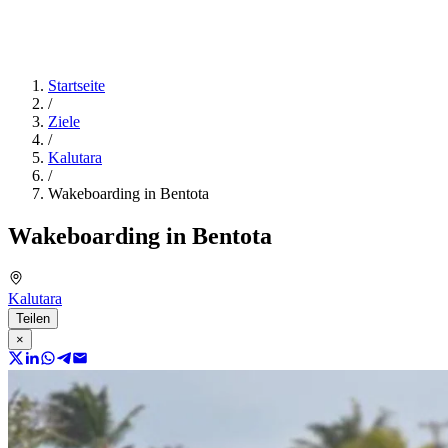
Startseite
/
Ziele
/
Kalutara
/
Wakeboarding in Bentota
Wakeboarding in Bentota
Kalutara
Teilen
×