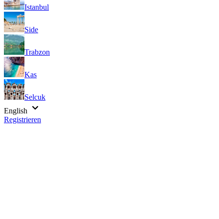
Istanbul
Side
Trabzon
Kas
Selcuk
English
Registrieren