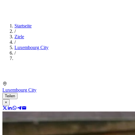
Startseite
/
Ziele
/
Luxembourg City
/
Luxembourg City
Teilen
×