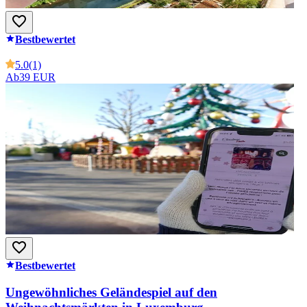
Bestbewertet
5.0
(1)
Ab
39 EUR
Bestbewertet
Ungewöhnliches Geländespiel auf den