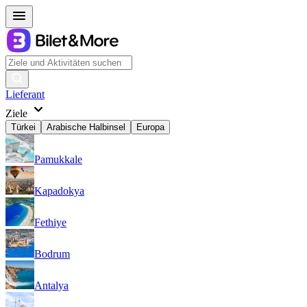
Lieferant
Ziele
Türkei
Arabische Halbinsel
Europa
Pamukkale
Kapadokya
Fethiye
Bodrum
Antalya