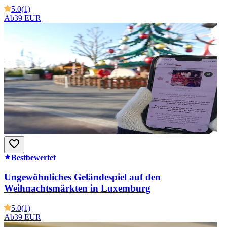
5.0
(1)
Ab
39 EUR
Bestbewertet
Ungewöhnliches Geländespiel auf den
Weihnachtsmärkten in Luxemburg
5.0
(1)
Ab
39 EUR