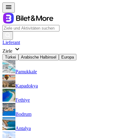
Lieferant
Ziele
Türkei
Arabische Halbinsel
Europa
Pamukkale
Kapadokya
Fethiye
Bodrum
Antalya