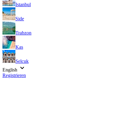
Istanbul
Side
Trabzon
Kas
Selcuk
English
Registrieren