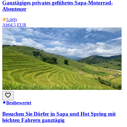
Ganztägiges privates geführtes Sapa-Motorrad-
Abenteuer
5.0
(8)
Ab
64.5 EUR
Bestbewertet
Besuchen Sie Dörfer in Sapa und Hot Spring mit
leichten Fahrern ganztägig