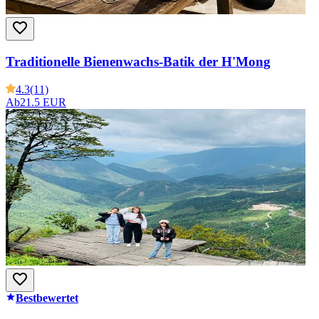
Traditionelle Bienenwachs-Batik der H'Mong
4.3
(11)
Ab
21.5 EUR
Bestbewertet