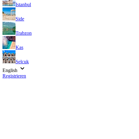
Istanbul
Side
Trabzon
Kas
Selcuk
English
Registrieren