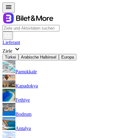
Lieferant
Ziele
Türkei
Arabische Halbinsel
Europa
Pamukkale
Kapadokya
Fethiye
Bodrum
Antalya