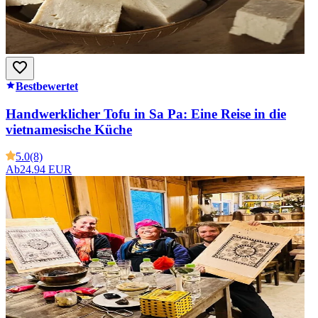
Bestbewertet
Handwerklicher Tofu in Sa Pa: Eine Reise in die
vietnamesische Küche
5.0
(8)
Ab
24.94 EUR