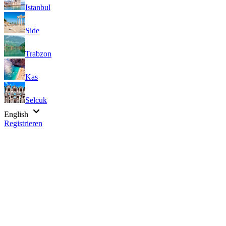
Istanbul
Side
Trabzon
Kas
Selcuk
English
Registrieren