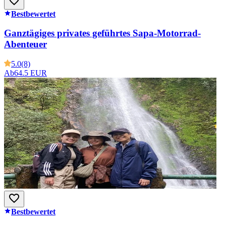
Bestbewertet
Ganztägiges privates geführtes Sapa-Motorrad-
Abenteuer
5.0
(8)
Ab
64.5 EUR
Bestbewertet