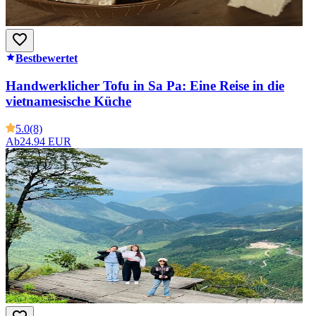
Bestbewertet
Handwerklicher Tofu in Sa Pa: Eine Reise in die
vietnamesische Küche
5.0
(8)
Ab
24.94 EUR