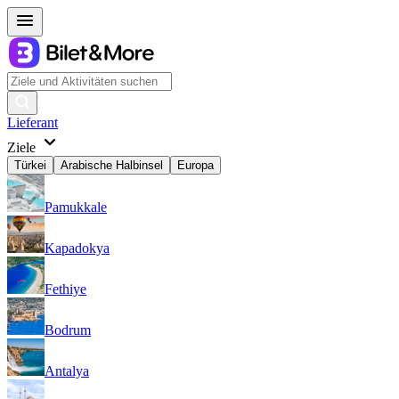
Lieferant
Ziele
Türkei
Arabische Halbinsel
Europa
Pamukkale
Kapadokya
Fethiye
Bodrum
Antalya