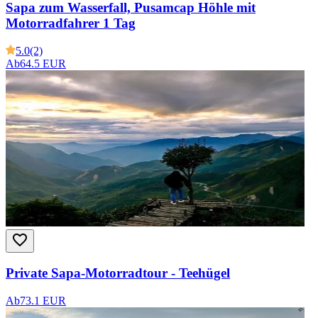
Sapa zum Wasserfall, Pusamcap Höhle mit
Motorradfahrer 1 Tag
5.0
(2)
Ab
64.5 EUR
Private Sapa-Motorradtour - Teehügel
Ab
73.1 EUR