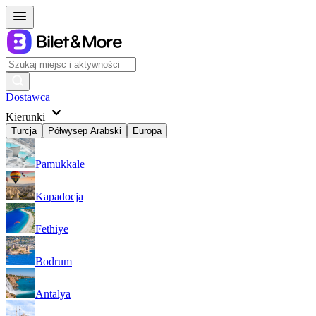
Dostawca
Kierunki
Turcja
Półwysep Arabski
Europa
Pamukkale
Kapadocja
Fethiye
Bodrum
Antalya