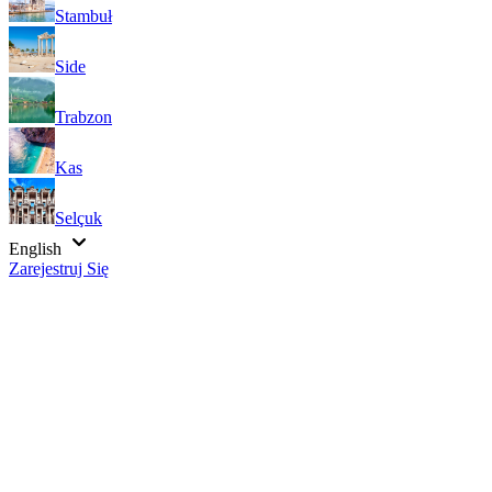
Stambuł
Side
Trabzon
Kas
Selçuk
English
Zarejestruj Się