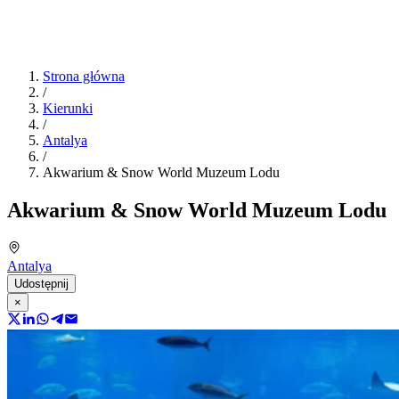
Strona główna
/
Kierunki
/
Antalya
/
Akwarium & Snow World Muzeum Lodu
Akwarium & Snow World Muzeum Lodu
Antalya
Udostępnij
×