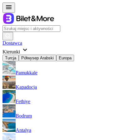
Dostawca
Kierunki
Turcja
Półwysep Arabski
Europa
Pamukkale
Kapadocja
Fethiye
Bodrum
Antalya