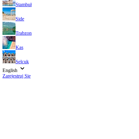
Stambuł
Side
Trabzon
Kas
Selçuk
English
Zarejestruj Się