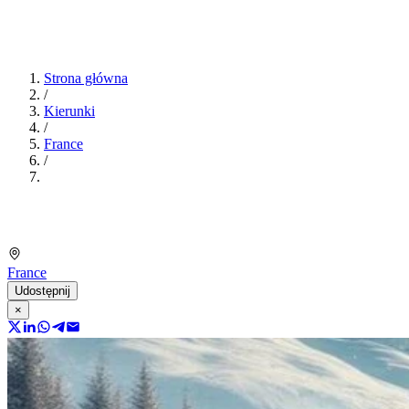
Strona główna
/
Kierunki
/
France
/
France
Udostępnij
×