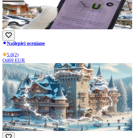
Najlepiej oceniane
5.0
(2)
Od
69 EUR