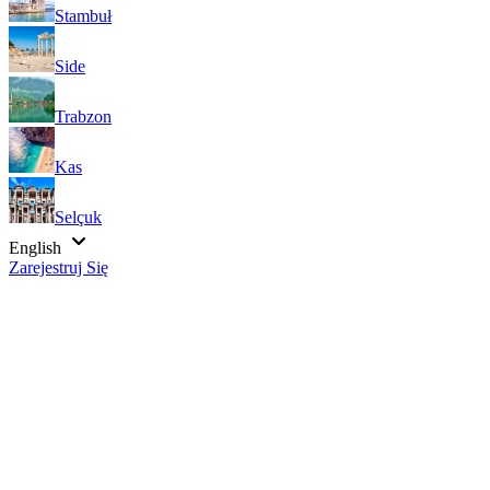
Stambuł
Side
Trabzon
Kas
Selçuk
English
Zarejestruj Się