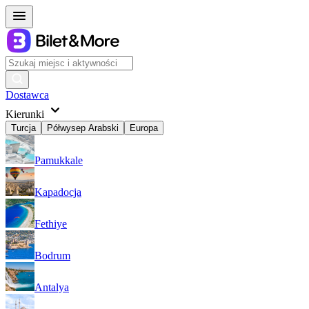
Dostawca
Kierunki
Turcja
Półwysep Arabski
Europa
Pamukkale
Kapadocja
Fethiye
Bodrum
Antalya