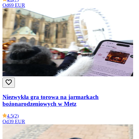
Od
69 EUR
Niezwykła gra torowa na jarmarkach
bożonarodzeniowych w Metz
4.5
(2)
Od
39 EUR