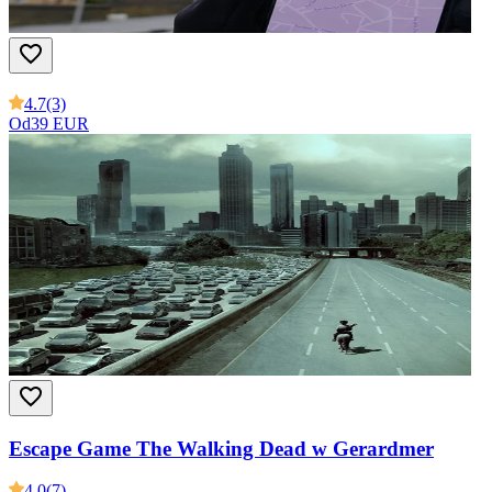
4.7
(3)
Od
39 EUR
Escape Game The Walking Dead w Gerardmer
4.0
(7)