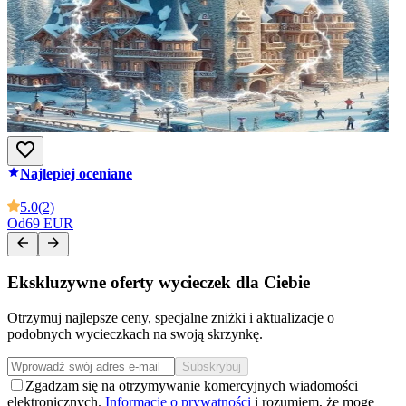
Najlepiej oceniane
5.0
(2)
Od
69 EUR
Ekskluzywne oferty wycieczek dla Ciebie
Otrzymuj najlepsze ceny, specjalne zniżki i aktualizacje o
podobnych wycieczkach na swoją skrzynkę.
Subskrybuj
Zgadzam się na otrzymywanie komercyjnych wiadomości
elektronicznych.
Informację o prywatności
i rozumiem, że mogę