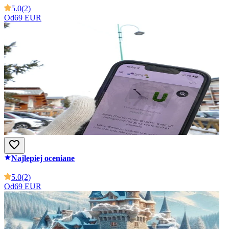
5.0
(2)
Od
69 EUR
Najlepiej oceniane
5.0
(2)
Od
69 EUR