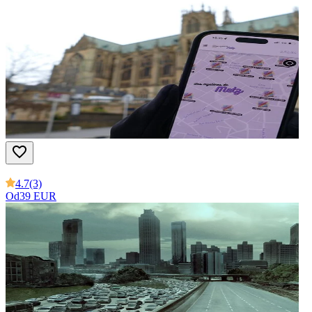
4.7
(3)
Od
39 EUR