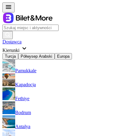
Dostawca
Kierunki
Turcja
Półwysep Arabski
Europa
Pamukkale
Kapadocja
Fethiye
Bodrum
Antalya