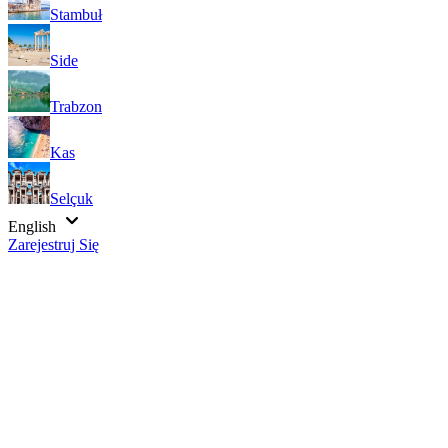
Stambuł
Side
Trabzon
Kas
Selçuk
English
Zarejestruj Się